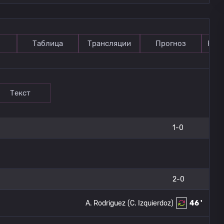
Таблица
Трансляции
Прогноз
Ком
Текст
1-0
2-0
A. Rodriguez
(C. Izquierdoz)
46 '