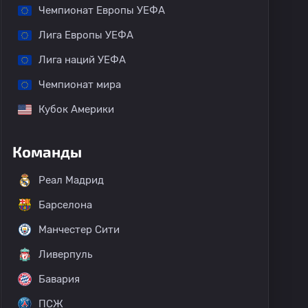
Чемпионат Европы УЕФА
Лига Европы УЕФА
Лига наций УЕФА
Чемпионат мира
Кубок Америки
Команды
Реал Мадрид
Барселона
Манчестер Сити
Ливерпуль
Бавария
ПСЖ