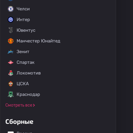
Челси
Интер
Ювентус
Манчестер Юнайтед
Зенит
Спартак
Локомотив
бок
Рекопа Южной Америки
Кубок Аргентины
Obos
ЦСКА
Краснодар
Смотреть все
Сборные