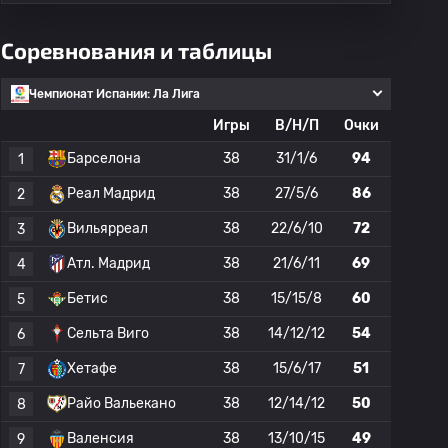
Соревнования и таблицы
Чемпионат Испании: Ла Лига
Игры
В/Н/П
Очки
Барселона
38
31/1/6
94
1
Реал Мадрид
38
27/5/6
86
2
Вильярреал
38
22/6/10
72
3
Атл. Мадрид
38
21/6/11
69
4
Бетис
38
15/15/8
60
5
Сельта Виго
38
14/12/12
54
6
Хетафе
38
15/6/17
51
7
Райо Вальекано
38
12/14/12
50
8
Валенсия
38
13/10/15
49
9