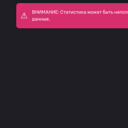
ВНИМАНИЕ: Статистика может быть непол
данные.