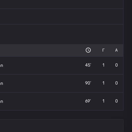
Г
А
45’
1
0
an
90’
1
0
an
69’
1
0
an