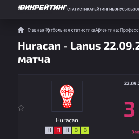
СТАТИСТИКА
РЕЙТИНГИ
БОНУСЫ
ОБЗО
СПОРТИВНАЯ СТАТИСТИКА
Главная
Футбольная статистика
Аргентина: Професс
Huracan - Lanus 22.09
матча
22.09.
3
Huracan
Н
П
Н
В
В
За