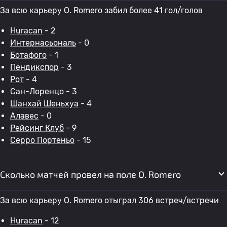
За всю карьеру O. Romero забил более 41 гол/голов
Huracan
- 2
Интернасьональ
- 0
Ботафого
- 1
Пендикспор
- 3
Рот
- 4
Сан-Лоренцо
- 3
Шанхай Шеньхуа
- 4
Алавес
- 0
Рейсинг Клуб
- 9
Серро Портеньо
- 15
Сколько матчей провел на поле O. Romero
За всю карьеру O. Romero отыграл 306 встреч/встречи
Huracan
- 12