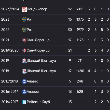
2023/2024
Пендикспор
12
685
3
0
1
0
2023
Рот
16
1075
2
3
2
0
2022
Рот
30
1979
2
5
5
0
2021
Сан-Лоренцо
17
1125
1
0
3
0
2019/2020
Сан-Лоренцо
21
2
3
4
0
2019
Шанхай Шеньхуа
9
711
1
0
0
2018
Шанхай Шеньхуа
17
1480
4
4
1
0
2017/2018
Алавес
5
248
0
0
0
2016/2017
Алавес
13
528
1
3
0
2016/2017
Рейсинг Клуб
13
1
2
2
0