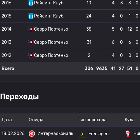
2016
Рейсинг Клуб
10
4
3
3
0
2015
Рейсинг Клуб
24
4
0
1
0
2014
Серро Портеньо
38
5
0
12
0
2013
Серро Портеньо
31
6
0
6
0
2012
Серро Портеньо
2
4
0
0
0
Всего
306
9635
41
27
51
0
Переходы
Дата
Откуда
Тип перехода
Куда
18.02.2026
Интернасьональ
Hu
Free agent