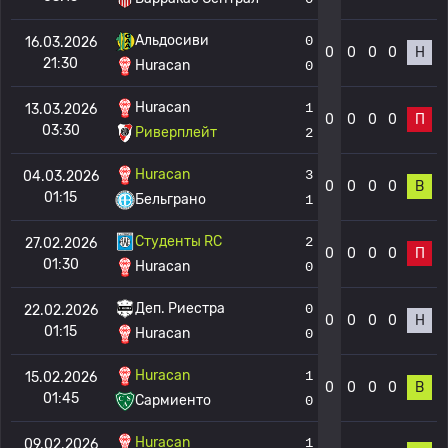
Альдосиви
0
16.03.2026
0
0
0
0
Н
21:30
Huracan
0
Huracan
1
13.03.2026
0
0
0
0
П
03:30
Риверплейт
2
Huracan
3
04.03.2026
0
0
0
0
В
01:15
Бельграно
1
Студенты RC
2
27.02.2026
0
0
0
0
П
01:30
Huracan
0
Деп. Риестра
0
22.02.2026
0
0
0
0
Н
01:15
Huracan
0
Huracan
1
15.02.2026
0
0
0
0
В
01:45
Сармиенто
0
Huracan
1
09.02.2026