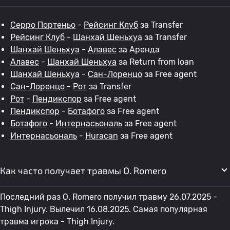
Серро Портеньо
-
Рейсинг Клуб
за Transfer
Рейсинг Клуб
-
Шанхай Шеньхуа
за Transfer
Шанхай Шеньхуа
-
Алавес
за Аренда
Алавес
-
Шанхай Шеньхуа
за Return from loan
Шанхай Шеньхуа
-
Сан-Лоренцо
за Free agent
Сан-Лоренцо
-
Рот
за Transfer
Рот
-
Пендикспор
за Free agent
Пендикспор
-
Ботафого
за Free agent
Ботафого
-
Интернасьональ
за Free agent
Интернасьональ
-
Huracan
за Free agent
Как часто получает травмы O. Romero
Последний раз O. Romero получил травму 26.07.2025 -
Thigh Injury. Вылечил 16.08.2025. Самая популярная
травма игрока - Thigh Injury.