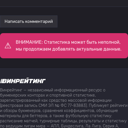
Написать комментарий
ВНИМАНИЕ: Статистика может быть неполной,
мы продолжаем добавлять актуальные данные.
Винрейтинг — независимый информационный ресурс о
букмекерских конторах и спортивной статистике,
зарегистрированный как средство массовой информации
(реестровая запись СМИ ЭЛ № ФС 77-83883). Публикует рейтинги
и обзоры букмекеров, сравнения коэффициентов, обучающие
материалы для беттеров, а также футбольную статистику:
расписание матчей, турнирные таблицы, результаты и статистику
по ведущим лигам мира — АПЛ, Бундеслига, Ла Лига, Серия А,