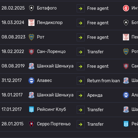
28.02.2025
Ботафого
Ин
Free agent
18.03.2024
Пендикспор
Бо
Free agent
08.08.2023
Рот
Пе
Free agent
18.02.2022
Сан-Лоренцо
Ро
Transfer
08.08.2019
Шанхай Шеньхуа
Са
Free agent
31.12.2017
Алавес
Ша
Return from loan
18.01.2017
Шанхай Шеньхуа
Ал
Аренда
17.01.2017
Рейсинг Клуб
Ша
Transfer
28.01.2015
Серро Портеньо
Ре
Transfer