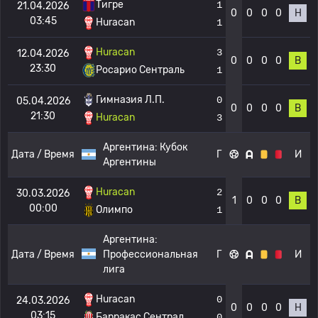
Тигре
1
21.04.2026
0
0
0
0
Н
03:45
Huracan
1
Huracan
3
12.04.2026
0
0
0
0
В
23:30
Росарио Сентраль
1
Гимназия Л.П.
0
05.04.2026
0
0
0
0
В
21:30
Huracan
3
Аргентина:
Кубок
Дата / Время
Г
И
Аргентины
Huracan
2
30.03.2026
1
0
0
0
В
00:00
Олимпо
1
Аргентина:
Дата / Время
Профессиональная
Г
И
лига
Huracan
0
24.03.2026
0
0
0
0
Н
03:15
Барракас Сентрал
0