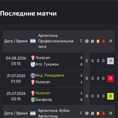
Последние матчи
Аргентина:
Дата / Время
Профессиональная
Г
И
лига
Huracan
0
04.08.2026
0
0
0
0
Н
03:15
Атл. Тукуман
0
Инд. Ривадавия
2
31.07.2026
0
0
0
0
П
01:00
Huracan
1
Huracan
1
25.07.2026
0
0
0
0
В
03:15
Банфилд
0
Аргентина:
Кубок
Дата / Время
Г
И
Аргентины