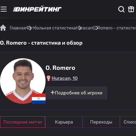
Главная
Футбольная статистика
Huracan
O. Romero - статисти
O. Romero - статистика и обзор
O. Romero
Huracan, 10
Подробнее об игроке
Последние матчи
Карьера
Переходы
Спис