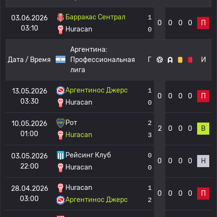
Барракас Сентрал
1
03.06.2026
0
0
0
0
П
03:10
Huracan
0
Аргентина:
Дата / Время
Профессиональная
Г
И
лига
Аргентинос Джерс
1
13.05.2026
0
0
0
0
П
03:30
Huracan
0
Рот
2
10.05.2026
2
0
0
0
В
01:00
Huracan
3
Рейсинг Клуб
0
03.05.2026
0
0
0
0
Н
22:00
Huracan
0
Huracan
1
28.04.2026
0
0
0
0
П
03:00
Аргентинос Джерс
2