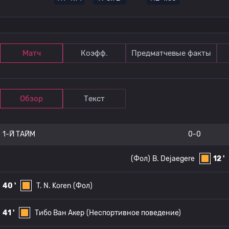
Матч
Коэфф.
Предматчевые факты
Обзор
Текст
1-Й ТАЙМ
0-0
(Фол)
B. Dejaegere
12 '
40 '
T. N. Koren
(Фол)
41 '
Тибо Ван Акер
(Неспортивное поведение)