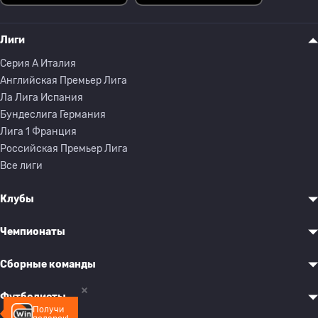
Лиги
Серия A Италия
Английская Премьер Лига
Ла Лига Испания
Бундеслига Германия
Лига 1 Франция
Российская Премьер Лига
Все лиги
Клубы
Чемпионаты
Сборные команды
Футболисты
Получи