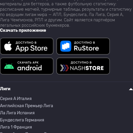
материалы для беттеров, а также футбольную статистику:
расписание матчей, турнирные таблицы, результаты и статистику
по ведущим лигам мира — АПЛ, Бундеслига, Ла Лига, Серия А,
Лига Чемпионов, РПЛ и другим. Сайт является партнёром
легальных российских букмекеров.
Скачать приложение
Лиги
Серия A Италия
Английская Премьер Лига
Ла Лига Испания
Бундеслига Германия
Лига 1 Франция