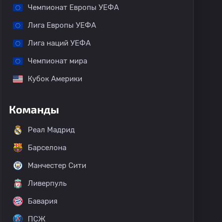
Чемпионат Европы УЕФА
Лига Европы УЕФА
Лига наций УЕФА
Чемпионат мира
Кубок Америки
Команды
Реал Мадрид
Барселона
Манчестер Сити
Ливерпуль
Бавария
ПСЖ