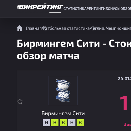
СТАТИСТИКА
РЕЙТИНГИ
БОНУСЫ
ОБЗО
СПОРТИВНАЯ СТАТИСТИКА
Главная
Футбольная статистика
Англия: Чемпионши
Бирмингем Сити - Сток
обзор матча
24.01.
1
Бирмингем Сити
Н
В
В
Н
В
За