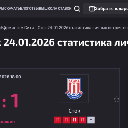
Забрать подар
РЫ
СКАЧАТЬ
БЛОГ
ОТЗЫВЫ
ШКОЛА СТАВОК
п
Бирмингем Сити - Сток 24.01.2026 статистика личных встреч, сч
 24.01.2026 статистика ли
2026 18:00
:
1
Чемпионшип Англии
Матч дня
Сток
15.08
17:00
Суонси
Сток
П
П
П
П
Н
вершен