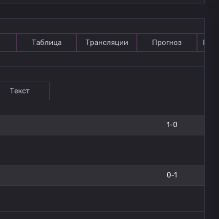
Таблица
Трансляции
Прогноз
Ком
Текст
1-0
0-1