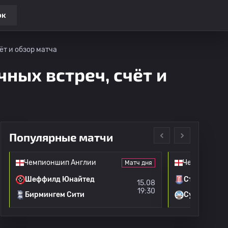
ок
ёт и обзор матча
чных встреч, счёт и
Популярные матчи
Чемпионшип Англии
Чемпионшип
Матч дня
Шеффилд Юнайтед
Сток
15.08
19:30
Бирмингем Сити
Суонси