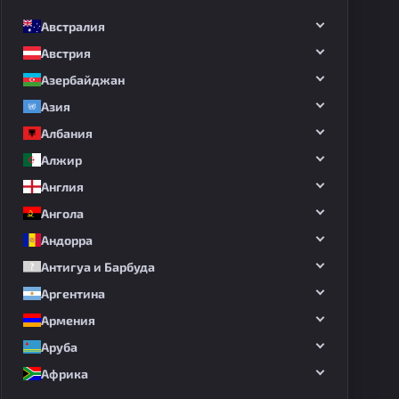
Австралия
Австрия
Азербайджан
Азия
Албания
Алжир
Англия
Ангола
Андорра
Антигуа и Барбуда
Аргентина
Армения
Аруба
Африка