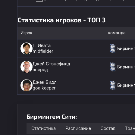
Статистика игроков - ТОП 3
Игрок
команда
Т. Ивата
Бирминг
midfielder
Джей Стэнсфилд
Бирминг
вперед
Джек Бидл
Бирминг
goalkeeper
Бирмингем Сити:
Статистика
Расписание
Состав
Тра