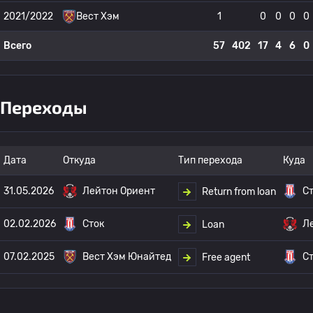
2021/2022
Вест Хэм
1
0
0
0
0
Всего
57
402
17
4
6
0
Переходы
Дата
Откуда
Тип перехода
Куда
31.05.2026
Лейтон Ориент
С
Return from loan
02.02.2026
Сток
Л
Loan
07.02.2025
Вест Хэм Юнайтед
С
Free agent