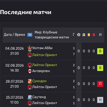
Последние матчи
Мир:
Клубные
Дата / Время
Г
И
товарищеские матчи
1
Уолтам Абби
04.08.2026
0
0
0
0
В
21:00
7
Лейтон Ориент
Лейтон Ориент
2
02.08.2026
0
0
0
0
В
14:30
Антверпен
1
Суиндон
2
28.07.2026
0
0
0
0
П
21:00
Лейтон Ориент
1
Саутенд
1
25.07.2026
0
0
0
0
Н
17:00
Лейтон Ориент
1