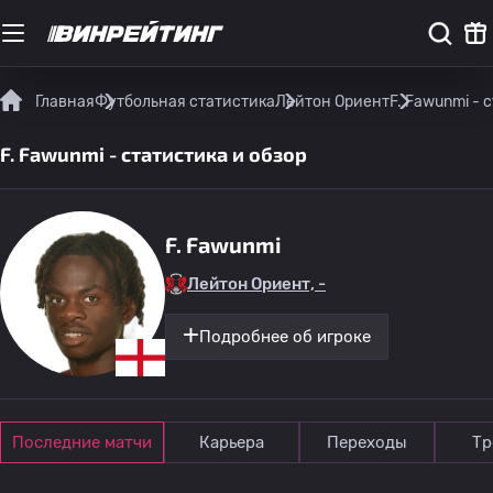
Главная
Футбольная статистика
Лейтон Ориент
F. Fawunmi - 
F. Fawunmi - статистика и обзор
F. Fawunmi
Лейтон Ориент, -
Подробнее об игроке
Последние матчи
Карьера
Переходы
Тр