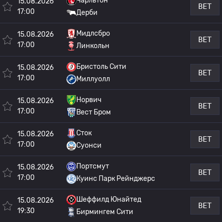
Чарльтон
15.08.2026
BET
17:00
Дерби
Мидлсбро
15.08.2026
BET
17:00
Линкольн
Бристоль Сити
15.08.2026
BET
17:00
Миллуолл
Норвич
15.08.2026
BET
17:00
Вест Бром
Сток
15.08.2026
BET
17:00
Суонси
Портсмут
15.08.2026
BET
17:00
Куинс Парк Рейнджерс
Шеффилд Юнайтед
15.08.2026
BET
19:30
Бирмингем Сити