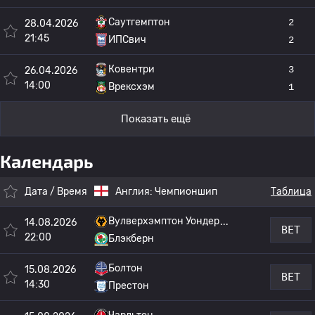
Саутгемптон
2
28.04.2026
21:45
ИПСвич
2
Ковентри
3
26.04.2026
14:00
Врексхэм
1
Показать ещё
Календарь
Дата / Время
Англия:
Чемпионшип
Таблица
Вулверхэмптон Уондер
14.08.2026
BET
22:00
Блэкберн
Болтон
15.08.2026
BET
14:30
Престон