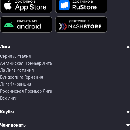
Лиги
Серия A Италия
Английская Премьер Лига
Ла Лига Испания
Бундеслига Германия
Лига 1 Франция
Российская Премьер Лига
Все лиги
Клубы
Чемпионаты