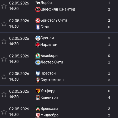
Дерби
1
02.05.2026
14:30
Шеффилд Юнайтед
2
Бристоль Сити
2
02.05.2026
14:30
Сток
0
Суонси
3
02.05.2026
14:30
Чарльтон
1
Блэкберн
0
02.05.2026
14:30
Лестер Сити
1
Престон
1
02.05.2026
14:30
Саутгемптон
3
Уотфорд
0
02.05.2026
14:30
Ковентри
4
Врексхэм
2
02.05.2026
14:30
Мидлсбро
2