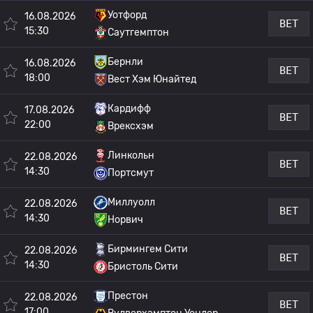
Уотфорд
16.08.2026
BET
15:30
Саутгемптон
Бернли
16.08.2026
BET
18:00
Вест Хэм Юнайтед
Кардифф
17.08.2026
BET
22:00
Врексхэм
Линкольн
22.08.2026
BET
14:30
Портсмут
Миллуолл
22.08.2026
BET
14:30
Норвич
Бирмингем Сити
22.08.2026
BET
14:30
Бристоль Сити
Престон
22.08.2026
BET
17:00