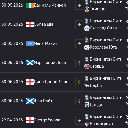
Бирмингем Сити
R
30.05.2026
Даниэль Исикей
f
Тамворт
Бирмингем Сити
R
30.05.2026
OShea Ellis
f
Оксфорд Сити
Бирмингем Сити
R
30.05.2026
Menzi Mazwi
f
Королева Юга
Бирмингем Сити
R
30.05.2026
Марк Генри Леон
f
Сердца
Бирмингем Сити
R
30.05.2026
Дион Дэнни Леон
f
Дерби
Бирмингем Сити
R
30.05.2026
Шон Райт
f
Данди
Бирмингем Сити
R
29.04.2026
George Wynne
f
Бромсгроув