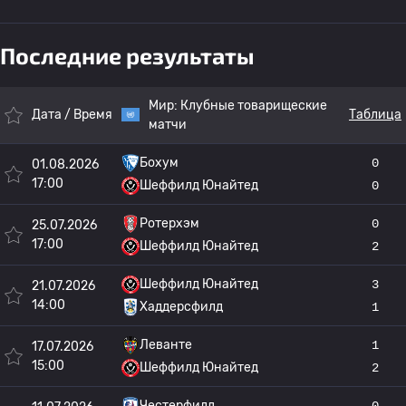
Последние результаты
Мир:
Клубные товарищеские
Дата / Время
Таблица
матчи
Бохум
0
01.08.2026
17:00
Шеффилд Юнайтед
0
Ротерхэм
0
25.07.2026
17:00
Шеффилд Юнайтед
2
Шеффилд Юнайтед
3
21.07.2026
14:00
Хаддерсфилд
1
Леванте
1
17.07.2026
15:00
Шеффилд Юнайтед
2
Честерфилд
0