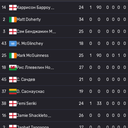
14
Харрисон Барроу
24
1
90
0
0
0
0
2
Matt Doherty
34
0
0
0
0
0
0
3
Сэм Бенджамин М
25
0
0
0
0
0
0
43
H. McGlinchey
18
0
0
0
0
0
0
25
Mark McGuinness
25
1
90
0
0
1
0
18
Рис Ллевелин Но
27
0
0
0
0
0
0
45
С. Сачдев
21
0
0
0
0
0
0
37
D. Саснаускас
19
0
0
0
0
0
0
38
Femi Seriki
24
1
33
0
0
0
0
16
Jamie Shackleto
26
0
0
0
0
0
0
2
Japhet Tanganga
27
0
0
0
0
0
0