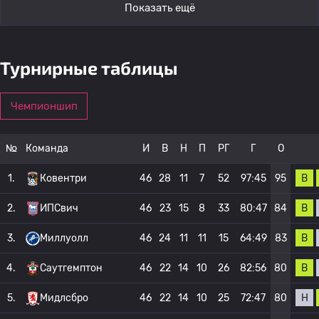
Показать ещё
Турнирные таблицы
Чемпионшип
№
Команда
И
В
Н
П
РГ
Г
О
В
1.
Ковентри
46
28
11
7
52
97:45
95
В
2.
ИПСвич
46
23
15
8
33
80:47
84
В
3.
Миллуолл
46
24
11
11
15
64:49
83
В
4.
Саутгемптон
46
22
14
10
26
82:56
80
Н
5.
Мидлсбро
46
22
14
10
25
72:47
80