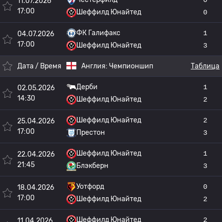
11.07.2026
17:00
Шеффилд Юнайтед
0
ФК Галифакс
1
04.07.2026
17:00
Шеффилд Юнайтед
3
Дата / Время
Англия:
Чемпионшип
Таблица
Дерби
1
02.05.2026
14:30
Шеффилд Юнайтед
2
Шеффилд Юнайтед
2
25.04.2026
17:00
Престон
3
Шеффилд Юнайтед
1
22.04.2026
21:45
Блэкберн
3
Уотфорд
0
18.04.2026
17:00
Шеффилд Юнайтед
2
Шеффилд Юнайтед
2
11.04.2026