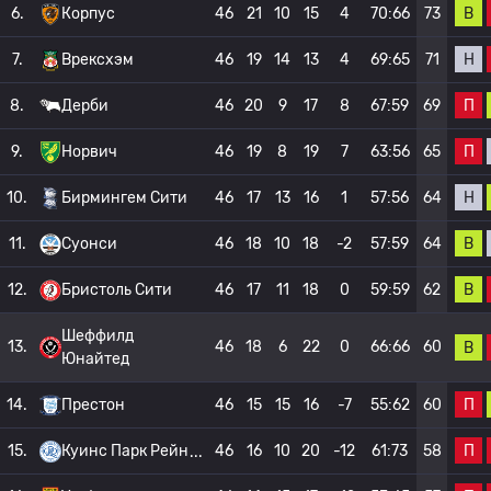
В
6.
Корпус
46
21
10
15
4
70:66
73
Н
7.
Врексхэм
46
19
14
13
4
69:65
71
П
8.
Дерби
46
20
9
17
8
67:59
69
П
9.
Норвич
46
19
8
19
7
63:56
65
Н
10.
Бирмингем Сити
46
17
13
16
1
57:56
64
В
11.
Суонси
46
18
10
18
-2
57:59
64
В
12.
Бристоль Сити
46
17
11
18
0
59:59
62
Шеффилд
13.
46
18
6
22
0
66:66
60
В
Юнайтед
П
14.
Престон
46
15
15
16
-7
55:62
60
П
15.
Куинс Парк Рейн
46
16
10
20
-12
61:73
58