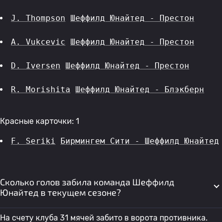
J. Thompson
Шеффилд Юнайтед - Престон
A. Vukcevic
Шеффилд Юнайтед - Престон
D. Iversen
Шеффилд Юнайтед - Престон
R. Morishita
Шеффилд Юнайтед - Блэкберн
Красные карточки: 1
F. Seriki
Бирмингем Сити - Шеффилд Юнайтед
Сколько голов забила команда Шеффилд
Юнайтед в текущем сезоне?
На счету клуба 31 мячей забито в ворота противника.