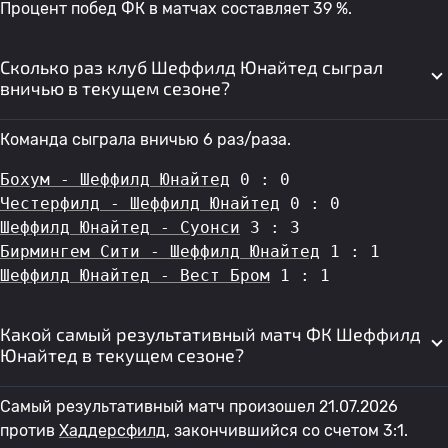
Процент побед ФК в матчах составляет 39 %.
Сколько раз клуб Шеффилд Юнайтед сыграл
вничью в текущем сезоне?
Команда сыграла вничью 6 раз/раза.
Бохум - Шеффилд Юнайтед
 0 : 0
Честерфилд - Шеффилд Юнайтед
 0 : 0
Шеффилд Юнайтед - Суонси
 3 : 3
Бирмингем Сити - Шеффилд Юнайтед
 1 : 1
Шеффилд Юнайтед - Вест Бром
 1 : 1
Какой самый результативный матч ФК Шеффилд
Юнайтед в текущем сезоне?
Самый результативный матч произошел 21.07.2026
против
Хаддерсфилд
, закончившийся со счетом 3:1.