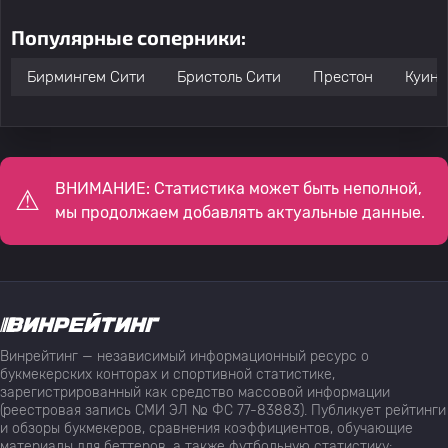
Популярные соперники:
Бирмингем Сити
Бристоль Сити
Престон
Куинс
ВНИМАНИЕ: Статистика может быть неполной,
мы продолжаем добавлять актуальные данные.
Винрейтинг — независимый информационный ресурс о
букмекерских конторах и спортивной статистике,
зарегистрированный как средство массовой информации
(реестровая запись СМИ ЭЛ № ФС 77-83883). Публикует рейтинги
и обзоры букмекеров, сравнения коэффициентов, обучающие
материалы для беттеров, а также футбольную статистику: