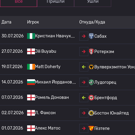
Все
Пришли
Ушли
Дата
Игрок
Откуда/Куда
30.07.2026
Кристиан Нвачук
Сабах
27.07.2026
Jili Buyabu
Ротерхэм
19.07.2026
Matt Doherty
Вулверхэмптон Уон
14.07.2026
Михаил Йорданов
Лудогорец
07.07.2026
Ромель Донован
Брентфорд
02.07.2026
Л. Факсон
Бостон Юнайтед
01.07.2026
Алекс Матос
Гёзтепе