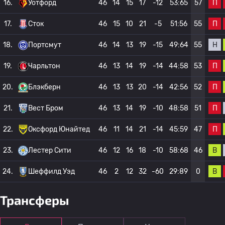
П
16.
Уотфорд
46
14
15
17
-12
53:65
57
П
17.
Сток
46
15
10
21
-5
51:56
55
Н
18.
Портсмут
46
14
13
19
-15
49:64
55
П
19.
Чарльтон
46
13
14
19
-14
44:58
53
П
20.
Блэкберн
46
13
13
20
-14
42:56
52
П
21.
Вест Бром
46
13
14
19
-10
48:58
51
П
22.
Оксфорд Юнайтед
46
11
14
21
-14
45:59
47
В
23.
Лестер Сити
46
12
16
18
-10
58:68
46
В
24.
Шеффилд Уэд
46
2
12
32
-60
29:89
0
Трансферы