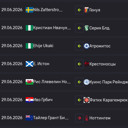
29.06.2026
Nils Zatterstro
Генуя
29.06.2026
Кристиан Нвачук
Серик Блд.
29.06.2026
Ehije Ukaki
Атромитос
29.06.2026
E. Истон
Крестоносцы
29.06.2026
Рис Ллевелин Но
Куинс Парк Рейнд
29.06.2026
Иво Грбич
Фатих Карагюмрюк
29.06.2026
Тайлер Грант Би
Ноттингем