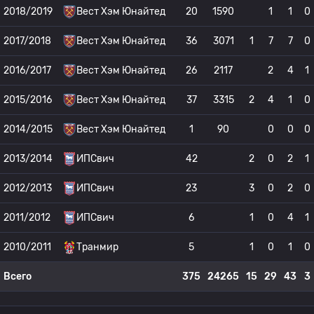
2018/2019
Вест Хэм Юнайтед
20
1590
1
1
0
2017/2018
Вест Хэм Юнайтед
36
3071
1
7
7
0
2016/2017
Вест Хэм Юнайтед
26
2117
2
4
1
2015/2016
Вест Хэм Юнайтед
37
3315
2
4
1
0
2014/2015
Вест Хэм Юнайтед
1
90
0
0
0
2013/2014
ИПСвич
42
2
0
2
1
2012/2013
ИПСвич
23
3
0
2
0
2011/2012
ИПСвич
6
1
0
4
1
2010/2011
Транмир
5
1
0
1
0
Всего
375
24265
15
29
43
3