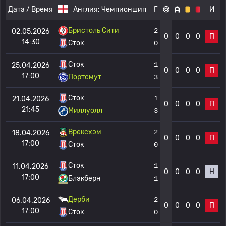
Дата / Время
Англия:
Чемпионшип
Г
И
Бристоль Сити
2
02.05.2026
0
0
0
0
П
14:30
Сток
0
Сток
1
25.04.2026
0
0
0
0
П
17:00
Портсмут
3
Сток
1
21.04.2026
0
0
0
0
П
21:45
Миллуолл
3
Врексхэм
2
18.04.2026
0
0
0
0
П
17:00
Сток
0
Сток
1
11.04.2026
0
0
0
0
Н
17:00
Блэкберн
1
Дерби
2
06.04.2026
0
0
0
0
П
17:00
Сток
0