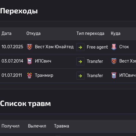
Переходы
Дата
Откуда
Тип перехода
Куда
10.07.2025
Вест Хэм Юнайтед
Сток
Free agent
03.07.2014
ИПСвич
Вест Х
Transfer
01.07.2011
Транмир
ИПСвич
Transfer
Список травм
Получил
Вылечил
Травма