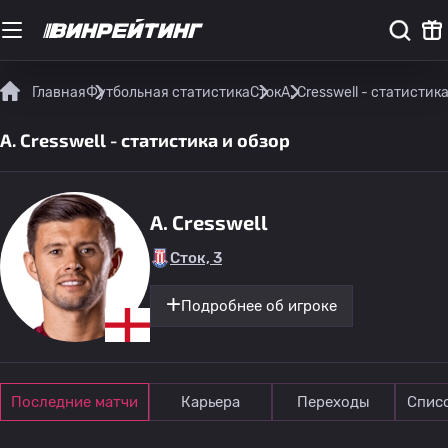
Главная
Футбольная статистика
Сток
A. Cresswell - статистик
A. Cresswell - статистика и обзор
A. Cresswell
Сток, 3
Подробнее об игроке
Последние матчи
Карьера
Переходы
Спис