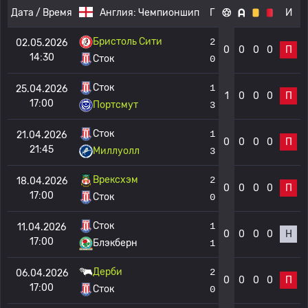
Дата / Время
Англия:
Чемпионшип
Г
И
Бристоль Сити
2
02.05.2026
0
0
0
0
П
14:30
Сток
0
Сток
1
25.04.2026
1
0
0
0
П
17:00
Портсмут
3
Сток
1
21.04.2026
0
0
0
0
П
21:45
Миллуолл
3
Врексхэм
2
18.04.2026
0
0
0
0
П
17:00
Сток
0
Сток
1
11.04.2026
0
0
0
0
Н
17:00
Блэкберн
1
Дерби
2
06.04.2026
0
0
0
0
П
17:00
Сток
0