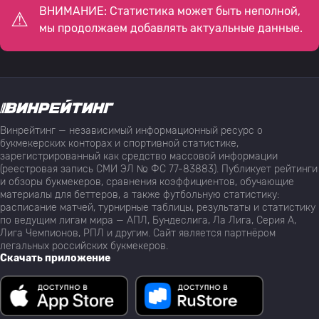
ВНИМАНИЕ: Статистика может быть неполной,
мы продолжаем добавлять актуальные данные.
Винрейтинг — независимый информационный ресурс о
букмекерских конторах и спортивной статистике,
зарегистрированный как средство массовой информации
(реестровая запись СМИ ЭЛ № ФС 77-83883). Публикует рейтинги
и обзоры букмекеров, сравнения коэффициентов, обучающие
материалы для беттеров, а также футбольную статистику:
расписание матчей, турнирные таблицы, результаты и статистику
по ведущим лигам мира — АПЛ, Бундеслига, Ла Лига, Серия А,
Лига Чемпионов, РПЛ и другим. Сайт является партнёром
легальных российских букмекеров.
Скачать приложение