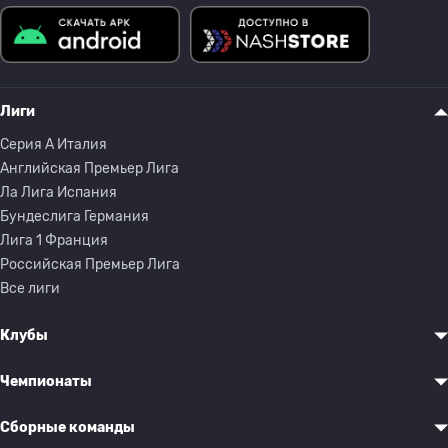
Лиги
Серия A Италия
Английская Премьер Лига
Ла Лига Испания
Бундеслига Германия
Лига 1 Франция
Российская Премьер Лига
Все лиги
Клубы
Чемпионаты
Сборные команды