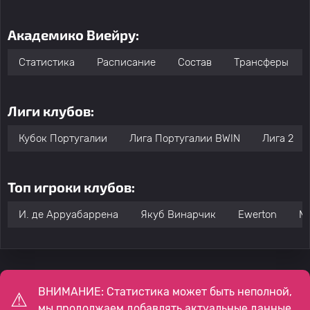
Академико Виейру:
Статистика
Расписание
Состав
Трансферы
Лиги клубов:
Кубок Португалии
Лига Португалии BWIN
Лига 2
Топ игроки клубов:
И. де Арруабаррена
Якуб Винарчик
Ewerton
Ma
ВНИМАНИЕ: Статистика может быть неполной,
мы продолжаем добавлять актуальные данные.