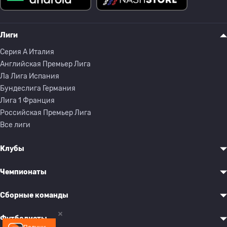
Лиги
Серия A Италия
Английская Премьер Лига
Ла Лига Испания
Бундеслига Германия
Лига 1 Франция
Российская Премьер Лига
Все лиги
Клубы
Чемпионаты
Сборные команды
Футболисты