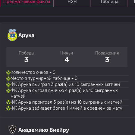
Предматчевые факты
Н2Н
Таблица
Арука
Победы
Ничьи
Поражения
3
4
3
Количество очков - 0
Место в турнирной таблице - 0
ФК Арука выиграл 3 раз(а) из 10 сыгранных матчей
ФК Арука сыграл вничью 4 раз(а) из 10 сыгранных
матчей
ФК Арука проиграл 3 раз(а) из 10 сыгранных матчей
ФК Арука забивает более 1 мячей в среднем за матч
Академико Виейру