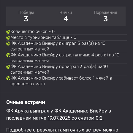
Победы
Ничьи
Поражения
3
4
3
Количество очков - 0
Место в турнирной таблице - 0
ФК Академико Виейру выиграл 3 раз(а) из 10
сыгранных матчей
ФК Академико Виейру сыграл вничью 4 раз(а) из 10
сыгранных матчей
ФК Академико Виейру проиграл 3 раз(а) из 10
сыгранных матчей
ФК Академико Виейру забивает более 1 мячей в
среднем за матч
Очные встречи
ФК Арука выиграл у ФК Академико Виейру в
последнем матче
19.07.2025 со счетом 0:2.
Подробнее с результатами очных встреч можно