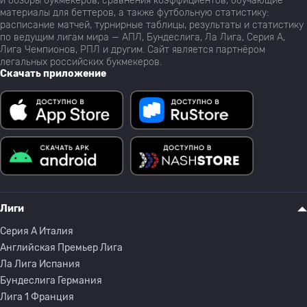
и обзоры букмекеров, сравнения коэффициентов, обучающие
материалы для беттеров, а также футбольную статистику:
расписание матчей, турнирные таблицы, результаты и статистику
по ведущим лигам мира — АПЛ, Бундеслига, Ла Лига, Серия А,
Лига Чемпионов, РПЛ и другим. Сайт является партнёром
легальных российских букмекеров.
Скачать приложение
Лиги
Серия A Италия
Английская Премьер Лига
Ла Лига Испания
Бундеслига Германия
Лига 1 Франция