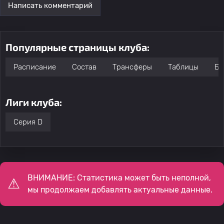
Написать комментарий
Популярные страницы клуба:
Расписание
Состав
Трансферы
Таблицы
Бо
Лиги клуба:
Серия D
ВНИМАНИЕ: Статистика может быть неполной,
мы продолжаем добавлять актуальные данные.