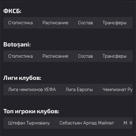
ФКСБ:
Статистика
Расписание
Состав
Трансферы
Botoșani:
Статистика
Расписание
Состав
Трансферы
Лиги клубов:
Лига чемпионов УЕФА
Лига Европы
Чемпионат Рум
Топ игроки клубов:
Штефан Тырновану
Себастьян Арпад Майлат
М. Ко