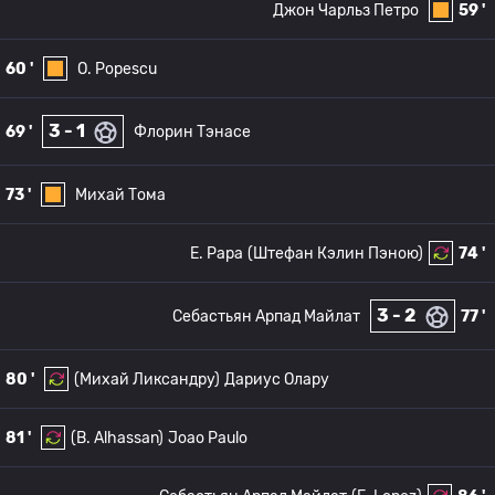
Джон Чарльз Петро
59 '
60 '
O. Popescu
3 - 1
69 '
Флорин Тэнасе
73 '
Михай Тома
E. Papa
(Штефан Кэлин Пэною)
74 '
3 - 2
Себастьян Арпад Майлат
77 '
80 '
(Михай Ликсандру)
Дариус Олару
81 '
(B. Alhassan)
Joao Paulo