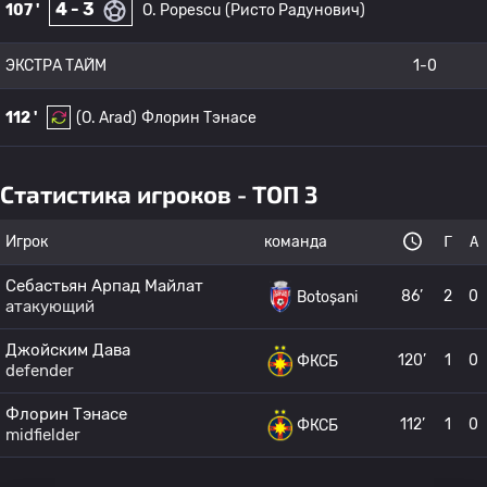
4 - 3
107 '
O. Popescu
(Ристо Радунович)
ЭКСТРА ТАЙМ
1-0
112 '
(O. Arad)
Флорин Тэнасе
Статистика игроков - ТОП 3
Игрок
команда
Г
А
Себастьян Арпад Майлат
86’
2
0
Botoșani
атакующий
Джойским Дава
120’
1
0
ФКСБ
defender
Флорин Тэнасе
112’
1
0
ФКСБ
midfielder