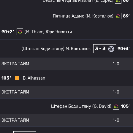
Себастьян Арпад Майлат
(E. Lopez)
86 '
Пятница Адамс
(М. Ковталюк)
89 '
90+2 '
(M. Thiam)
Юри Чизотти
3 - 3
(Штефан Бодиштяну)
М. Ковталюк
90+4 '
ЭКСТРА ТАЙМ
1-0
103 '
B. Alhassan
ЭКСТРА ТАЙМ
1-0
Штефан Бодиштяну
(G. David)
105 '
ЭКСТРА ТАЙМ
1-0