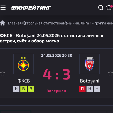
Главная
Футбольная статистика
Румыния: Лига 1 - группа ч
ФКСБ - Botoșani 24.05.2026 статистика личных
встреч, счёт и обзор матча
24.05.2026 20:30
4
:
3
ФКСБ
Botoșani
Н
В
В
П
Н
Н
Завершен