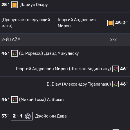
28 '
Дариус Олару
(Пропускает следующий
Георгий Андреевич
45+2 '
матч)
Мирон
2-Й ТАЙМ
2-2
46 '
(O. Popescu)
Давид Микулеску
Георгий Андреевич Мирон
(Штефан Бодиштяну)
46 '
D. Diaw
(Александру Țigănanașu)
46 '
46 '
(Михай Тома)
A. Stoian
2 - 1
53 '
Джойским Дава