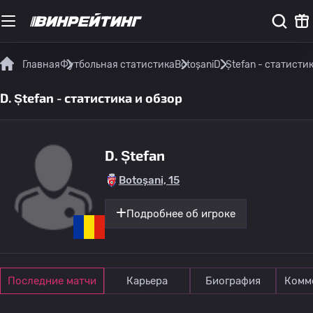
Главная
Футбольная статистика
Botoșani
D. Ștefan - статисти
D. Ștefan - статистика и обзор
D. Ștefan
Botoșani, 15
Подробнее об игроке
Последние матчи
Карьера
Биография
Комм