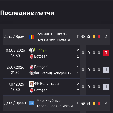
Последние матчи
Румыния:
Лига 1 -
Дата / Время
Г
И
группа чемпионата
U. Клуж
2
03.08.2026
0
0
0
0
П
18:30
Botoșani
1
Botoșani
1
27.07.2026
0
0
0
0
Н
21:30
ФК "Рапид Букурешти
1
ФК Волунтари
2
17.07.2026
0
0
0
0
Н
18:30
Botoșani
2
Мир:
Клубные
Дата / Время
Г
И
товарищеские матчи