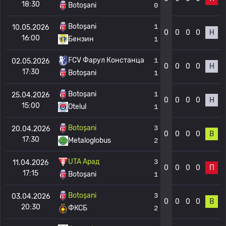
18:30
Botoșani
0
Botoșani
1
10.05.2026
0
0
0
0
Н
16:00
Бензин
1
FCV Фарул Констанца
1
02.05.2026
0
0
0
0
Н
17:30
Botoșani
1
Botoșani
1
25.04.2026
0
0
0
0
Н
15:00
Otelul
1
Botoșani
3
20.04.2026
0
0
0
0
В
17:30
Metaloglobus
2
UTA Арад
3
11.04.2026
0
0
0
0
П
17:15
Botoșani
1
Botoșani
3
03.04.2026
0
0
0
0
В
20:30
ФКСБ
2