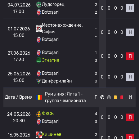
Лудогорец
2
04.07.2026
0
0
0
0
Н
17:00
Botoșani
2
Местонахождение.
-
01.07.2026
София
0
0
0
0
Н
15:00
-
Botoșani
Botoșani
1
27.06.2026
0
0
0
0
П
17:30
Эгнатия
3
Botoșani
0
25.06.2026
0
0
0
0
Н
15:00
Данфермлайн
0
Румыния:
Лига 1 -
Дата / Время
Г
И
группа чемпионата
ФКСБ
4
24.05.2026
0
0
0
0
П
20:30
Botoșani
3
Кишинев
2
16.05.2026
0
0
0
0
П