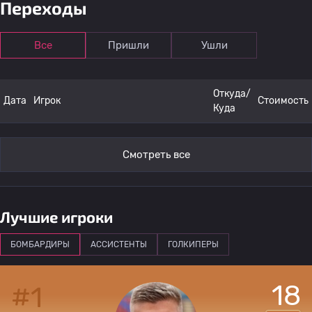
Переходы
12
Педро Нуно
Otelul
7
3
Все
Пришли
Ушли
13
Стефан Байарам
Университет. Крайова
7
6
Откуда/
Дата
Игрок
Стоимость
Куда
14
Y. Zakir
Metaloglobus
7
2
Смотреть все
Кэтэлин Ионуц
15
Из. Бухарест
7
6
Цирьян
Лучшие игроки
16
Александру Муси
Из. Бухарест
7
2
БОМБАРДИРЫ
АССИСТЕНТЫ
ГОЛКИПЕРЫ
17
Nicolae Nistor Dan
U. Клуж
7
7
18
#1
18
Иссуф Макалу
U. Клуж
6
13