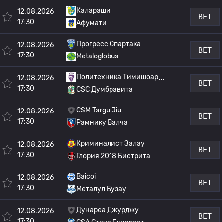
Калараши
12.08.2026
BET
17:30
Афумати
Прогресс Спартака
12.08.2026
BET
17:30
Metaloglobus
Политехника Тимишоар
12.08.2026
BET
17:30
CSC Думбравита
CSM Targu Jiu
12.08.2026
BET
17:30
Рамнику Валча
Криминалист Залау
12.08.2026
BET
17:30
Глория 2018 Бистрита
Baicoi
12.08.2026
BET
17:30
Металул Бузау
Дунареа Джурджу
12.08.2026
BET
17:30