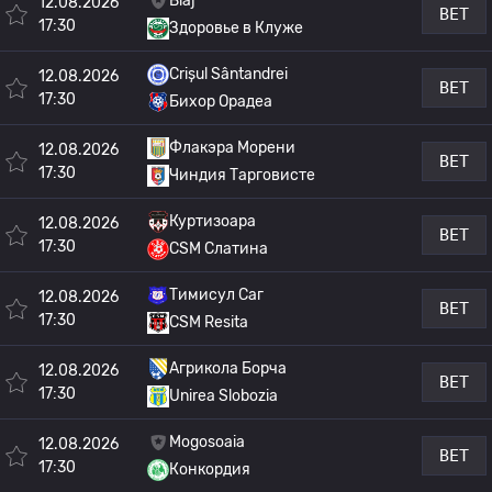
Blaj
12.08.2026
BET
17:30
Здоровье в Клуже
Crișul Sântandrei
12.08.2026
BET
17:30
Бихор Орадеа
Флакэра Морени
12.08.2026
BET
17:30
Чиндия Тарговисте
Куртизоара
12.08.2026
BET
17:30
CSM Слатина
Тимисул Саг
12.08.2026
BET
17:30
CSM Resita
Агрикола Борча
12.08.2026
BET
17:30
Unirea Slobozia
Mogosoaia
12.08.2026
BET
17:30
Конкордия