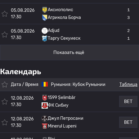
Аксиополис
1
05.08.2026
17:30
Агрикола Борча
3
Adjud
2
05.08.2026
17:30
Таргу Секуиеск
1
Показать ещё
Календарь
Дата / Время
Румыния:
Кубок Румынии
Таблица
1599 Șelimbăr
12.08.2026
BET
17:30
ФК Сибиу
Джул Петросани
12.08.2026
BET
17:30
Minerul Lupeni