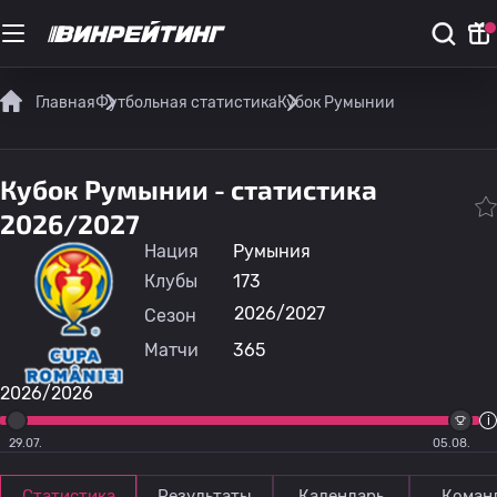
Главная
Футбольная статистика
Кубок Румынии
Кубок Румынии - статистика
2026/2027
Нация
Румыния
Клубы
173
2026/2027
Сезон
Матчи
365
2026/2026
29.07.
05.08.
Статистика
Результаты
Календарь
Коман