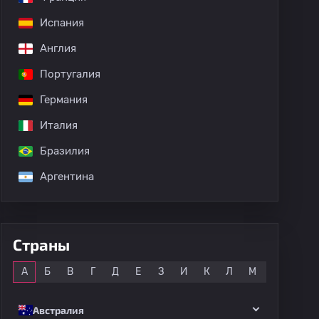
Испания
Англия
Португалия
Германия
Италия
Бразилия
Аргентина
Страны
Все
А
Б
В
Г
Д
Е
З
И
К
Л
М
Н
О
Австралия