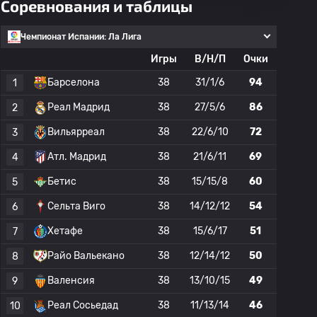
Соревнования и таблицы
Чемпионат Испании: Ла Лига
Игры
В/Н/П
Очки
Барселона
38
31/1/6
94
1
Реал Мадрид
38
27/5/6
86
2
Вильярреал
38
22/6/10
72
3
Атл. Мадрид
38
21/6/11
69
4
Бетис
38
15/15/8
60
5
Сельта Виго
38
14/12/12
54
6
Хетафе
38
15/6/17
51
7
Райо Вальекано
38
12/14/12
50
8
Валенсия
38
13/10/15
49
9
Реал Сосьедад
38
11/13/14
46
10