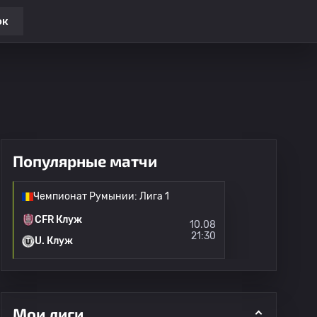
ок
Популярные матчи
Чемпионат Румынии: Лига 1
CFR Клуж
10.08
21:30
U. Клуж
Мои лиги