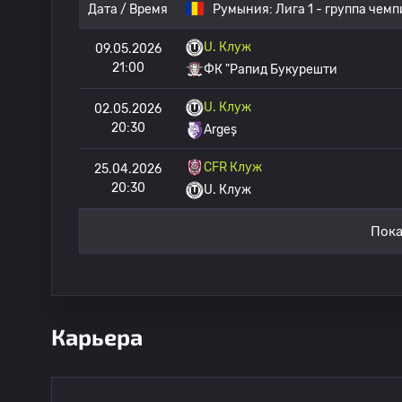
Дата / Время
Румыния:
Лига 1 - группа чем
U. Клуж
09.05.2026
21:00
ФК "Рапид Букурешти
U. Клуж
02.05.2026
20:30
Argeș
CFR Клуж
25.04.2026
20:30
U. Клуж
Пока
Карьера