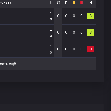
пионата
Г
И
1
0
0
0
0
В
0
1
0
0
0
0
В
0
1
0
0
0
0
П
0
зать ещё