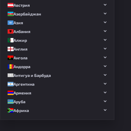
Австрия
дных матчей
Азербайджан
Азия
Албания
Алжир
Англия
Ангола
Андорра
Антигуа и Барбуда
Аргентина
Армения
Аруба
Африка