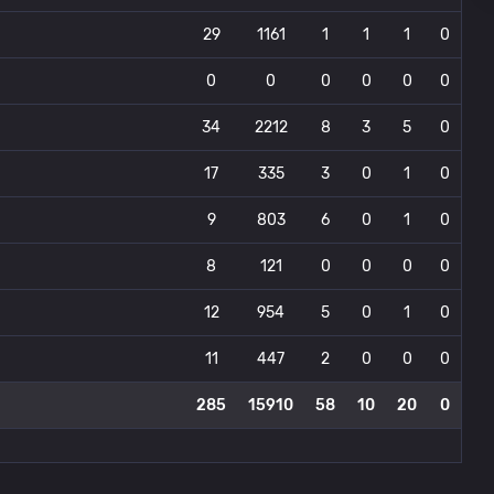
29
1161
1
1
1
0
0
0
0
0
0
0
34
2212
8
3
5
0
17
335
3
0
1
0
9
803
6
0
1
0
8
121
0
0
0
0
12
954
5
0
1
0
11
447
2
0
0
0
285
15910
58
10
20
0