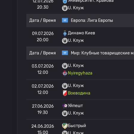
Университет. Крайова
12.07.2026
20:30
U. Клуж
Дата / Время
Европа:
Лига Европы
Динамо Киев
09.07.2026
20:00
U. Клуж
Дата / Время
Мир:
Клубные товарищеские м
U. Клуж
03.07.2026
12:00
Nyiregyhaza
U. Клуж
02.07.2026
12:00
Воеводина
Уйпешт
27.06.2026
19:30
U. Клуж
Быстрый
24.06.2026
15:00
U. Клуж