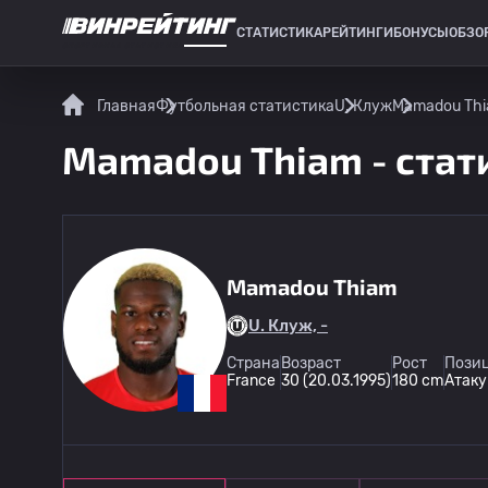
СТАТИСТИКА
РЕЙТИНГИ
БОНУСЫ
ОБЗО
СПОРТИВНАЯ СТАТИСТИКА
Главная
Футбольная статистика
U. Клуж
Mamadou Thi
Mamadou Thiam - стат
Mamadou Thiam
U. Клуж, -
Страна
Возраст
Рост
Позиц
France
30 (20.03.1995)
180 cm
Атак