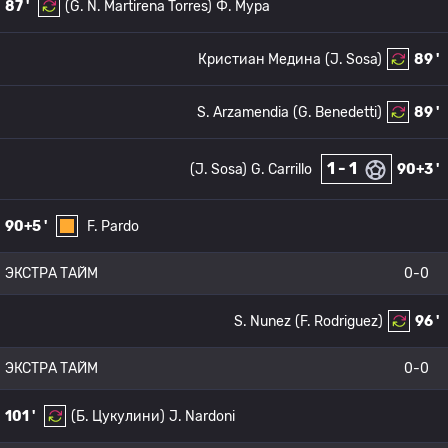
87 '
(G. N. Martirena Torres)
Ф. Мура
Кристиан Медина
(J. Sosa)
89 '
S. Arzamendia
(G. Benedetti)
89 '
1 - 1
(J. Sosa)
G. Carrillo
90+3 '
90+5 '
F. Pardo
ЭКСТРА ТАЙМ
0-0
S. Nunez
(F. Rodriguez)
96 '
ЭКСТРА ТАЙМ
0-0
101 '
(Б. Цукулини)
J. Nardoni