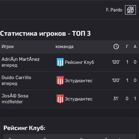
F. Pardo
Статистика игроков - ТОП 3
Игрок
команда
Г
А
AdriÃ¡n MartÃ­nez
120’
1
0
Рейсинг Клуб
вперед
Guido Carrillo
120’
1
0
Эстудиантес
вперед
JosÃ© Sosa
31’
0
1
Эстудиантес
midfielder
Рейсинг Клуб: