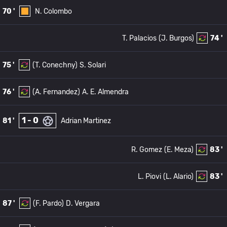
70 '
N. Colombo
T. Palacios
(J. Burgos)
74 '
75 '
(T. Conechny)
S. Solari
76 '
(A. Fernandez)
A. E. Almendra
1 - 0
81 '
Adrian Martinez
R. Gomez
(E. Meza)
83 '
L. Piovi
(L. Alario)
83 '
87 '
(F. Pardo)
D. Vergara