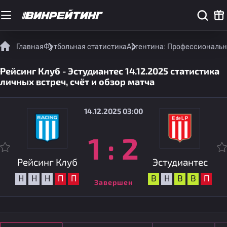
Главная
Футбольная статистика
Аргентина: Профессиональн
Рейсинг Клуб - Эстудиантес 14.12.2025 статистика
личных встреч, счёт и обзор матча
14.12.2025 03:00
1
:
2
Рейсинг Клуб
Эстудиантес
Н
Н
Н
П
П
В
Н
В
В
П
Завершен