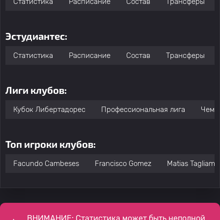
Статистика
Расписание
Состав
Трансферы
Эстудиантес:
Статистика
Расписание
Состав
Трансферы
Лиги клубов:
Кубок Либертадорес
Профессиональная лига
Чемп
Топ игроки клубов:
Facundo Cambeses
Francisco Gomez
Matias Tagliamo
ВНИМАНИЕ: Статистика может быть неполной,