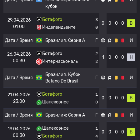
кубок
Ботафого
3
29.04.2026
0
0
0
0
В
01:00
Индепендьенте
0
Дата / Время
Бразилия:
Серия А
Г
И
Ботафого
2
26.04.2026
1
0
0
0
Н
00:30
Интернасьональ
2
Бразилия:
Кубок
Дата / Время
Г
И
Betano Do Brasil
Ботафого
1
21.04.2026
0
0
0
0
В
23:00
Шапекоэнсе
0
Дата / Время
Бразилия:
Серия А
Г
И
Шапекоэнсе
1
19.04.2026
0
0
0
0
В
00:30
Ботафого
4