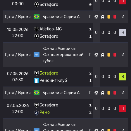
0
0
0
0
П
00:00
Ботафого
0
Дата / Время
Бразилия:
Серия А
Г
И
Atletico-MG
1
10.05.2026
0
0
0
0
Н
22:00
Ботафого
1
Южная Америка:
Дата / Время
Южноамериканский
Г
И
кубок
Ботафого
2
07.05.2026
0
0
0
0
В
03:30
Рейсинг Клуб
1
Дата / Время
Бразилия:
Серия А
Г
И
Ботафого
1
02.05.2026
0
0
0
0
П
22:00
Ремо
2
Южная Америка:
Дата / Время
Южноамериканский
Г
И