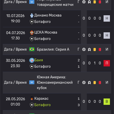
Дата / Время
Г
И
товарищеские матчи
Динамо Москва
-
10.07.2026
0
0
0
0
Н
19:00
Ботафого
-
ЦСКА Москва
-
04.07.2026
0
0
0
0
Н
17:30
Ботафого
-
Дата / Время
Бразилия:
Серия А
Г
И
Баия
2
30.05.2026
0
0
1
0
П
23:30
Ботафого
1
Южная Америка:
Дата / Время
Южноамериканский
Г
И
кубок
Каракас
1
28.05.2026
0
0
0
0
В
01:00
Ботафого
3