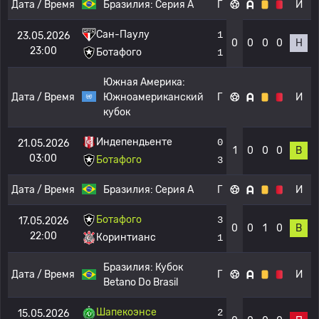
Дата / Время
Бразилия:
Серия А
Г
И
Сан-Паулу
1
23.05.2026
0
0
0
0
Н
23:00
Ботафого
1
Южная Америка:
Дата / Время
Южноамериканский
Г
И
кубок
Индепендьенте
0
21.05.2026
1
0
0
0
В
03:00
Ботафого
3
Дата / Время
Бразилия:
Серия А
Г
И
Ботафого
3
17.05.2026
0
0
1
0
В
22:00
Коринтианс
1
Бразилия:
Кубок
Дата / Время
Г
И
Betano Do Brasil
Шапекоэнсе
2
15.05.2026