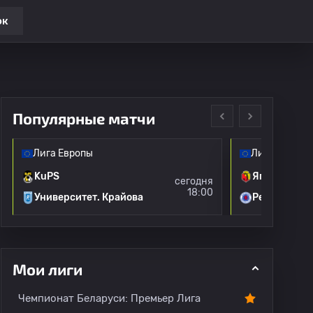
ок
Популярные матчи
Лига Европы
Лига Европы
KuPS
Ягеллония
сегодня
18:00
Университет. Крайова
Рейнджерс
Все игроки
О лиге
Мои лиги
Чемпионат Беларуси: Премьер Лига