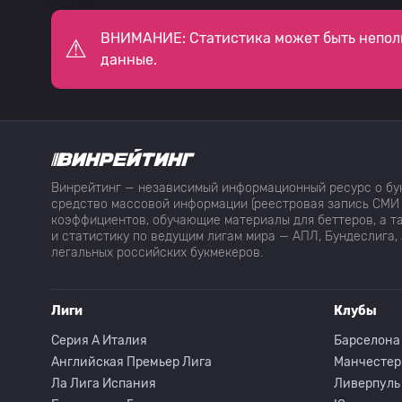
36
Juan Saborido
ВНИМАНИЕ: Статистика может быть непол
данные.
37
Ezequiel Piovi Lucas
38
Ignacio Vazquez
Винрейтинг — независимый информационный ресурс о бук
39
Томас Паласиос
средство массовой информации (реестровая запись СМИ 
коэффициентов, обучающие материалы для беттеров, а та
и статистику по ведущим лигам мира — АПЛ, Бундеслига, 
легальных российских букмекеров.
40
F. Amarfil
Лиги
Клубы
41
Brian Aguirre
Серия A Италия
Барселона
Английская Премьер Лига
Манчестер
42
F. Bussio
Ла Лига Испания
Ливерпуль