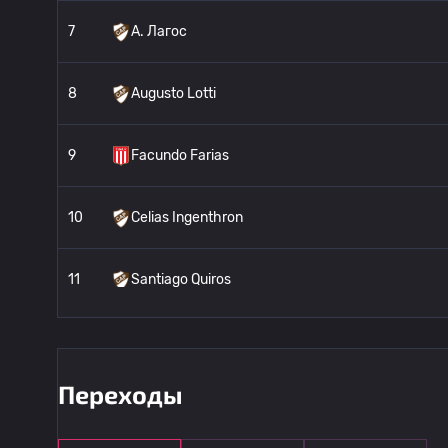
7
A. Лагос
8
Augusto Lotti
9
Facundo Farias
10
Celias Ingenthron
11
Santiago Quiros
12
Юджин Рэй
Переходы
13
Thiago Currado