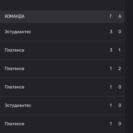
КОМАНДА
Г
A
Эстудиантес
3
0
Платенсе
3
1
Платенсе
1
2
Платенсе
1
0
Эстудиантес
1
0
Платенсе
1
0