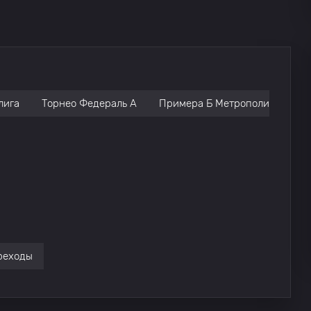
Эстудиантес
0
0
Эстудиантес
0
0
лига
Торнео Федераль A
Примера Б Метрополитана
Эстудиантес
0
0
Эстудиантес
0
1
Эстудиантес
0
0
Эстудиантес
0
реходы
Эстудиантес
0
0