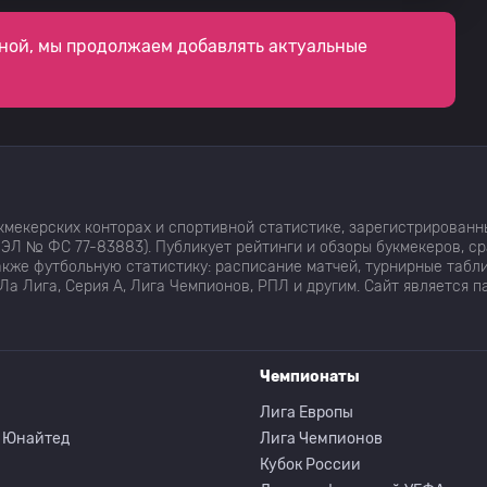
Платенсе
0
0
ной, мы продолжаем добавлять актуальные
Эстудиантес
0
0
Платенсе
0
0
мекерских конторах и спортивной статистике, зарегистрированн
Эстудиантес
0
0
ЭЛ № ФС 77-83883). Публикует рейтинги и обзоры букмекеров, с
кже футбольную статистику: расписание матчей, турнирные табли
Ла Лига, Серия А, Лига Чемпионов, РПЛ и другим. Сайт является 
Платенсе
0
0
Чемпионаты
Эстудиантес
0
0
Лига Европы
 Юнайтед
Лига Чемпионов
Платенсе
0
Кубок России