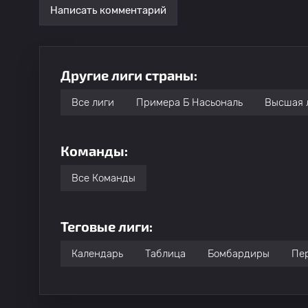
Написать комментарий
29
Neves Gabriel
Другие лиги страны:
30
Eric Meza
Все лиги
Примера Б Насьональ
Высшая 
31
Leandro Gonzalez Pirez
Команды:
32
Alexis Castro
Все Команды
33
Steven Cetre Angulo Edwin
Теговые лиги:
34
B. Коцюбински
Календарь
Таблица
Бомбардиры
Пе
35
Gaston Benedetti