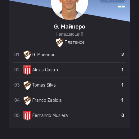
Эстудиантес
0
Эстудиантес
0
G. Майнеро
Нападающий
Эстудиантес
0
0
Платенсе
01
2
G. Майнеро
Платенсе
0
0
02
1
Alexis Castro
Платенсе
0
0
03
1
Tomas Silva
Эстудиантес
0
04
1
Franco Zapiola
05
0
Fernando Muslera
Эстудиантес
0
0
Платенсе
0