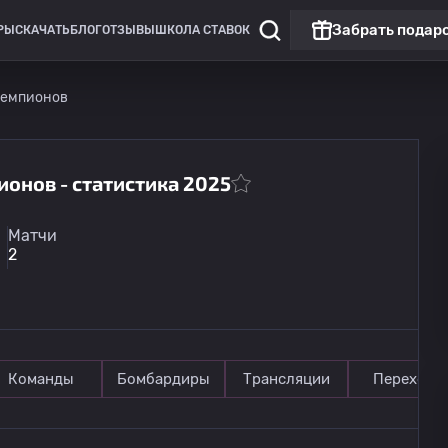
Забрать подар
РЫ
СКАЧАТЬ
БЛОГ
ОТЗЫВЫ
ШКОЛА СТАВОК
чемпионов
ионов - статистика 2025
Лига Европы
Топ матч
Матчи
Бенфика
2
сегодня
22:00
Сердца
Команды
Бомбардиры
Трансляции
Переходы