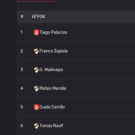
#
ИГРОК
1
Tiago Palacios
2
Franco Zapiola
3
G. Майнеро
4
Mateo Mendia
5
Guido Carrillo
6
Tomas Nasif