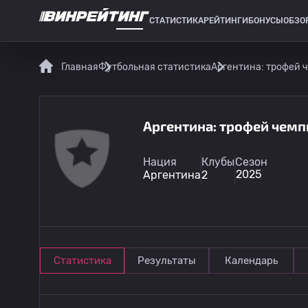
СТАТИСТИКА
РЕЙТИНГИ
БОНУСЫ
ОБЗО
СПОРТИВНАЯ СТАТИСТИКА
Главная
Футбольная статистика
Аргентина: трофей 
Аргентина: трофей чемп
Нация
Клубы
Сезон
2025
Аргентина
2
Статистика
Результаты
Календарь