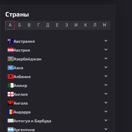
Страны
Все
А
Б
В
Г
Д
Е
З
И
К
Л
М
Н
О
Австралия
Австрия
Азербайджан
Азия
Албания
Алжир
Англия
Ангола
Андорра
20
#1
Антигуа и Барбуда
Аргентина
Сейвов