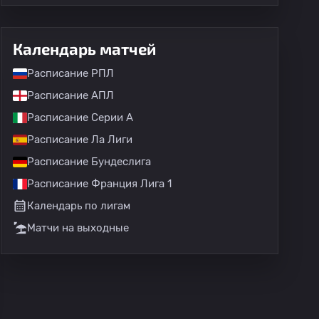
Календарь матчей
Расписание РПЛ
Расписание АПЛ
Примера C
Профессиональная лига
Примера D
Лю
Расписание Серии А
Расписание Ла Лиги
Расписание Бундеслига
Расписание Франция Лига 1
Календарь по лигам
Матчи на выходные