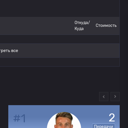
Эстудиантес
0
Платенсе
Откуда/
0
Стоимость
Куда
Эстудиантес
0
0
реть все
Платенсе
0
1
Эстудиантес
0
0
Платенсе
0
0
Платенсе
0
0
2
#1
Передачи