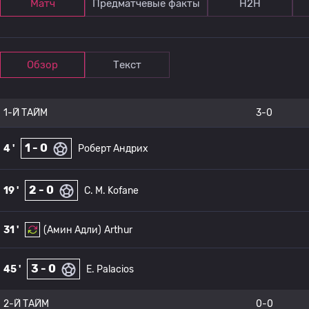
Матч
Предматчевые факты
Н2Н
Обзор
Текст
1-Й ТАЙМ
3-0
1 - 0
4 '
Роберт Андрих
2 - 0
19 '
C. M. Kofane
31 '
(Амин Адли)
Arthur
3 - 0
45 '
E. Palacios
2-Й ТАЙМ
0-0