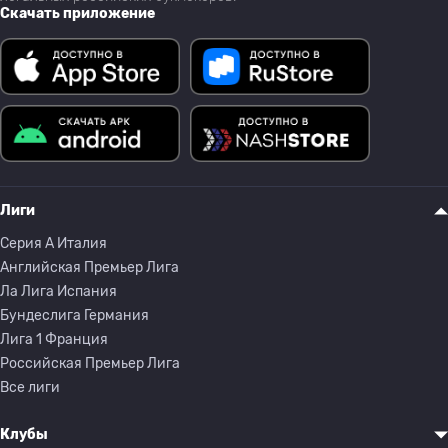
Скачать приложение
Лиги
Серия A Италия
Английская Премьер Лига
Ла Лига Испания
Бундеслига Германия
Лига 1 Франция
Российская Премьер Лига
Все лиги
Клубы