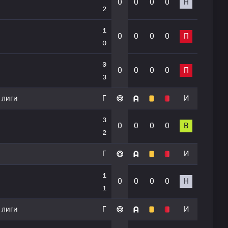
0
0
0
0
Н
2
1
0
0
0
0
П
0
0
0
0
0
0
П
3
 лиги
Г
И
3
0
0
0
0
В
2
Г
И
1
0
0
0
0
Н
1
 лиги
Г
И