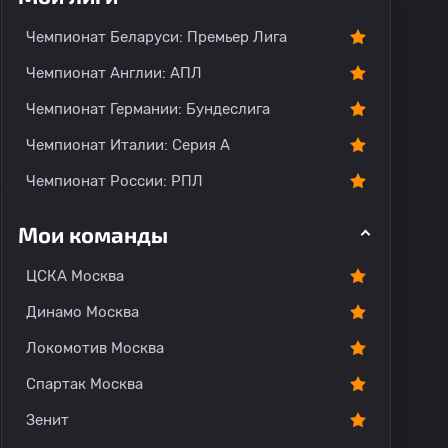
тарии
Чемпионат Беларуси: Премьер Лига
Чемпионат Англии: АПЛ
Чемпионат Германии: Бундеслига
Чемпионат Италии: Серия А
Чемпионат России: РПЛ
Мои команды
ЦСКА Москва
Динамо Москва
Локомотив Москва
Спартак Москва
Зенит