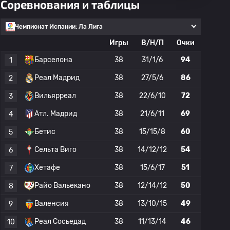
Соревнования и таблицы
Чемпионат Испании: Ла Лига
Игры
В/Н/П
Очки
Барселона
38
31/1/6
94
1
Реал Мадрид
38
27/5/6
86
2
Вильярреал
38
22/6/10
72
3
Атл. Мадрид
38
21/6/11
69
4
Бетис
38
15/15/8
60
5
Сельта Виго
38
14/12/12
54
6
Хетафе
38
15/6/17
51
7
Райо Вальекано
38
12/14/12
50
8
Валенсия
38
13/10/15
49
9
Реал Сосьедад
38
11/13/14
46
10