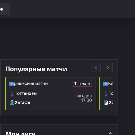
ок
Популярные матчи
товарищеские матчи
Клубные тов
Топ матч
Тоттенхэм
Тоттенхэм
сегодня
17:00
Хетафе
Хоффенхай
Мои лиги