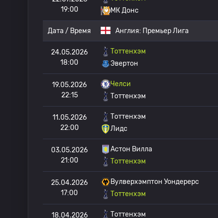
19:00
МК Донс
Дата / Время
Англия:
Премьер Лига
Тоттенхэм
24.05.2026
18:00
Эвертон
Челси
19.05.2026
22:15
Тоттенхэм
Тоттенхэм
11.05.2026
22:00
Лидс
Астон Вилла
03.05.2026
21:00
Тоттенхэм
Вулверхэмптон Уондерерс
25.04.2026
17:00
Тоттенхэм
Тоттенхэм
18.04.2026