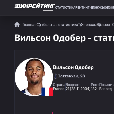
СТАТИСТИКА
РЕЙТИНГИ
БОНУСЫ
ОБЗО
СПОРТИВНАЯ СТАТИСТИКА
Главная
Футбольная статистика
Тоттенхэм
Вильсон О
Вильсон Одобер - стат
Вильсон Одобер
Тоттенхэм, 28
Страна
Возраст
Рост
Позиция
France
21 (28.11.2004)
182
Вперед