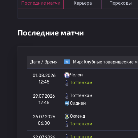
Последние матчи
Карьера
Переходы
Последние матчи
Дата / Время
Мир:
Клубные товарищеские м
Челси
01.08.2026
12:45
Тоттенхэм
Тоттенхэм
29.07.2026
12:45
Сидней
Окленд
26.07.2026
06:00
Тоттенхэм
Тоттенхэм
22.07.2026