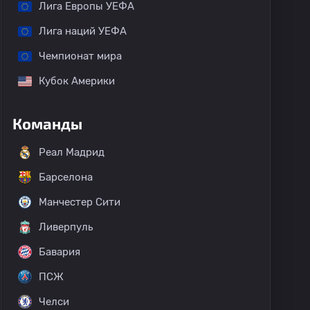
Лига Европы УЕФА
Лига наций УЕФА
Чемпионат мира
Кубок Америки
Команды
Реал Мадрид
Барселона
Манчестер Сити
Ливерпуль
Бавария
ПСЖ
Челси