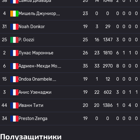
38
Самба Диавара
20
14
1048
2
0
1
0
4
Мишель Джуниор
23
0
0
0
0
0
0
31
Noah Donkor
19
3
29
0
0
0
0
25
P. Gozzi
25
16
1347
3
0
0
0
2
Лукас Мароннье
26
23
1810
6
1
1
0
6
Адриен-Мехди Мо
35
33
2970
8
0
0
0
15
Ondoa Onambele
19
1
12
0
0
0
0
3
Анис Узенаджи
19
22
602
3
0
1
1
44
Иванн Тити
20
20
1386
1
0
4
0
34
Preston Zenga
19
0
0
0
0
0
0
Полузащитники