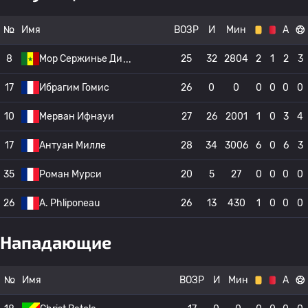
№
Имя
ВОЗР
И
Мин
А
8
Мор Сержинье Ди
25
32
2804
2
1
2
3
17
Ибрагим Гомис
26
0
0
0
0
0
0
10
Мерван Ифнауи
27
26
2001
1
0
3
4
17
Антуан Милле
28
34
3006
6
0
6
3
35
Роман Мурси
20
5
27
0
0
0
0
26
A. Phliponeau
26
13
430
1
0
0
0
Нападающие
№
Имя
ВОЗР
И
Мин
А