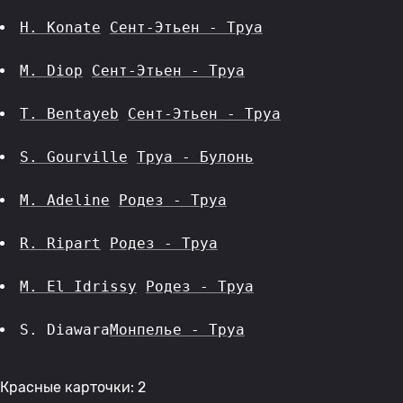
H. Konate
Сент-Этьен - Труа
M. Diop
Сент-Этьен - Труа
T. Bentayeb
Сент-Этьен - Труа
S. Gourville
Труа - Булонь
M. Adeline
Родез - Труа
R. Ripart
Родез - Труа
M. El Idrissy
Родез - Труа
S. Diawara
Монпелье - Труа
Красные карточки: 2