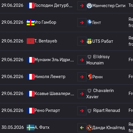
29.06.2026
Господин Детурб
Tr
Манчестер Сити
Re
29.06.2026
Уго Гамбор
Гент
fr
Re
29.06.2026
T. Bentayeb
UTS Рабат
fr
El Idrissy
29.06.2026
Мунаим Эль Идри
Fr
Mounaim
29.06.2026
Николя Леметр
Fr
Ренн
Chavalerin
29.06.2026
Ксавье Шавалери
Fr
Xavier
29.06.2026
Рено Рипарт
Fr
Ripart Renaud
Re
30.05.2026
A. Фатх
Данди Юнайтед
fr