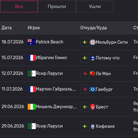
Все
Пришли
Ушли
Дата
Игрок
Откуда/Куда
С
18.07.2026
Patrick Beach
Tr
Мельбурн Сити
15.07.2026
Ибрагим Гомис
Fr
Потому что
12.07.2026
Ясир Ларуси
Fr
Ле Ман
11.07.2026
Мартин Габриэль
Tr
Гамбург
Re
29.06.2026
Мишель Джуниор
Брест
fr
Re
29.06.2026
Ясир Ларуси
Кифизия
fr