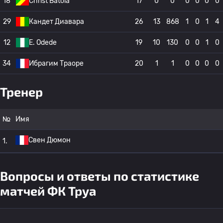
18
Christ Batola
17
0
0
0
0
0
0
29
Кандет Диавара
26
13
868
1
0
1
4
12
E. Odede
19
10
130
0
0
1
0
34
Ибрагим Траоре
20
1
1
0
0
0
0
Тренер
№
Имя
Свен Дюмон
1.
Вопросы и ответы по статистике
матчей ФК Труа