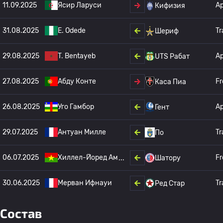
11.09.2025
Ясир Ларуси
А
Кифизия
31.08.2025
E. Odede
Tr
Шериф
29.08.2025
T. Bentayeb
А
UTS Рабат
27.08.2025
Абду Конте
Fr
Каса Пиа
26.08.2025
Уго Гамбор
А
Гент
29.07.2025
Антуан Милле
Tr
По
06.07.2025
Хиллел-Йоред Ам
Fr
Шатору
30.06.2025
Мерван Ифнауи
Tr
Ред Стар
Состав