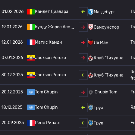
01.02.2026
Кандет Диавара
Tr
Магдебург
19.01.2026
Куаду Жорес Асс
Tr
Самсунспор
12.01.2026
Матис Хамди
Tr
Ле Ман
07.01.2026
Jackson Porozo
Tr
Клуб "Тихуана
Re
30.12.2025
Jackson Porozo
Клуб "Тихуана
fr
20.12.2025
Tom Chupin
Fr
Chupin Tom
18.12.2025
Tom Chupin
Ra
Труа
20.09.2025
Рено Рипарт
Fr
Труа