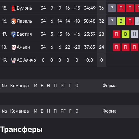
?
П
П
15.
Булонь
34
9
9
16
-15
34:49
36
?
В
П
16.
Лаваль
34
6
14
14
-18
30:48
32
П
В
Н
17.
Бастия
34
5
13
16
-16
23:39
28
П
П
П
18.
Амьен
34
6
6
22
-28
37:65
24
19.
AC Аяччо
0
0
0
0
0
0:0
0
№
Команда
И
В
Н
П
РГ
Г
О
Форма
№
Команда
И
В
Н
П
РГ
Г
О
Форма
Трансферы