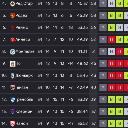
?
Н
В
4.
Ред Стар
34
16
10
8
8
45:37
58
?
В
В
5.
Родез
34
15
13
6
6
45:39
58
?
В
Н
6.
Реймс
34
14
14
6
18
53:35
56
?
П
В
7.
Аннеси
34
15
7
12
10
49:39
52
?
Н
П
8.
Монпелье
34
14
9
11
10
41:31
51
?
П
П
9.
По
34
12
9
13
-14
48:62
45
?
П
П
10.
Дюнкерк
34
11
10
13
8
53:45
43
?
П
П
11.
Генган
34
10
10
14
-7
42:49
40
?
В
В
12.
Гренобль
34
8
15
11
-6
33:39
39
?
В
В
13.
Клермон
34
9
10
15
-6
38:44
37
?
В
В
14.
Нанси
34
9
10
15
-17
35:52
37