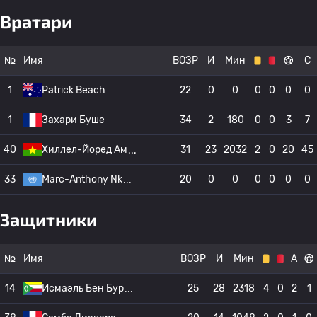
Вратари
№
Имя
ВОЗР
И
Мин
С
1
Patrick Beach
22
0
0
0
0
0
0
1
Захари Буше
34
2
180
0
0
3
7
40
Хиллел-Йоред Ам
31
23
2032
2
0
20
45
33
Marc-Anthony Nk
20
0
0
0
0
0
0
Защитники
№
Имя
ВОЗР
И
Мин
А
14
Исмаэль Бен Бур
25
28
2318
4
0
2
1