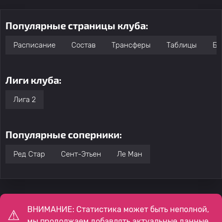
Популярные страницы клуба:
Расписание
Состав
Трансферы
Таблицы
Бо
Лиги клуба:
Лига 2
Популярные соперники:
Ред Стар
Сент-Этьен
Ле Ман
ВНИМАНИЕ: Статистика может быть неполной,
мы продолжаем добавлять актуальные данные.