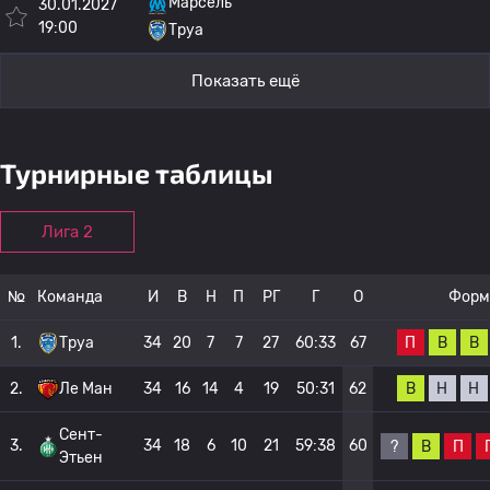
Марсель
30.01.2027
19:00
Труа
Показать ещё
Турнирные таблицы
Лига 2
№
Команда
И
В
Н
П
РГ
Г
О
Форм
П
В
В
1.
Труа
34
20
7
7
27
60:33
67
В
Н
Н
2.
Ле Ман
34
16
14
4
19
50:31
62
Сент-
3.
34
18
6
10
21
59:38
60
?
В
П
Этьен