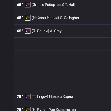
65 '
(Эндрю Робертсон)
T. Hall
65 '
(Мейсон Мелия)
C. Gallagher
65 '
(J. Донли)
A. Gray
78 '
(T. Tingey)
Малахи Харди
78 '
(H. Byrne)
Рио Кьерематен