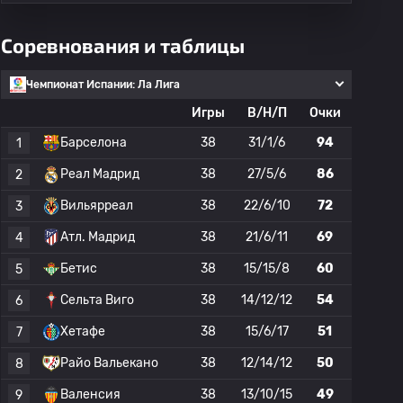
Соревнования и таблицы
Чемпионат Испании: Ла Лига
Игры
В/Н/П
Очки
Барселона
38
31/1/6
94
1
Реал Мадрид
38
27/5/6
86
2
Вильярреал
38
22/6/10
72
3
Атл. Мадрид
38
21/6/11
69
4
Бетис
38
15/15/8
60
5
Сельта Виго
38
14/12/12
54
6
Хетафе
38
15/6/17
51
7
Райо Вальекано
38
12/14/12
50
8
Валенсия
38
13/10/15
49
9