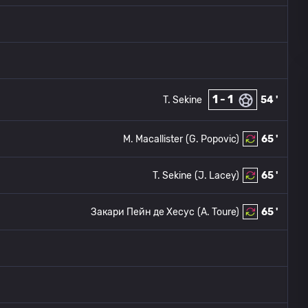
1 - 1
T. Sekine
54 '
M. Macallister
(G. Popovic)
65 '
T. Sekine
(J. Lacey)
65 '
Закари Пейн де Хесус
(A. Toure)
65 '