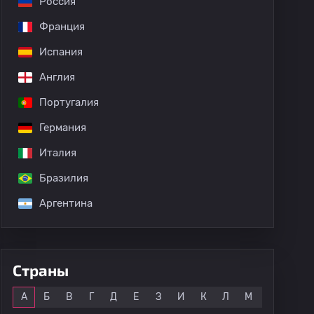
Россия
Франция
Испания
Англия
Португалия
Германия
Италия
Бразилия
Аргентина
Страны
Все
А
Б
В
Г
Д
Е
З
И
К
Л
М
Н
О