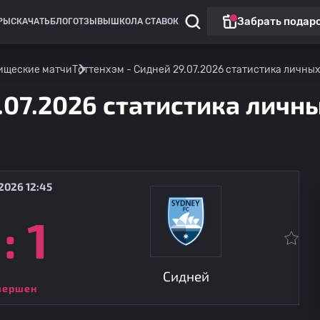
Забрать подар
РЫ
СКАЧАТЬ
БЛОГ
ОТЗЫВЫ
ШКОЛА СТАВОК
ищеские матчи
Тоттенхэм - Сидней 29.07.2026 статистика личных 
.07.2026 статистика личны
2026 12:45
:
1
Кубок Австралии
Клубные
Брисбен Роар
09.08
10:00
Сидней
Сидней
вершен