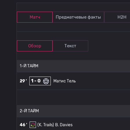
Матч
Предматчевые факты
Н2Н
Обзор
Текст
1-Й ТАЙМ
1 - 0
29 '
Матис Тель
2-Й ТАЙМ
46 '
(K. Trails)
B. Davies