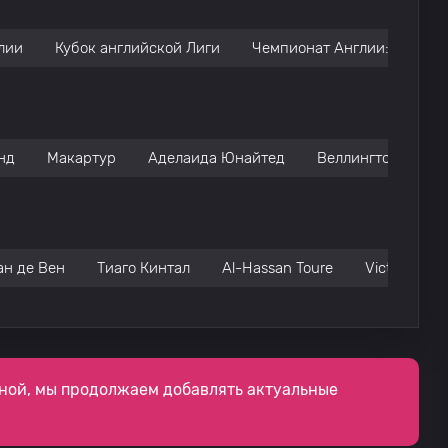
лии
Кубок английской Лиги
Чемпионат Англии: АПЛ
нд
Макартур
Аделаида Юнайтед
Веллингтон
ан де Вен
Тиаго Кинтал
Al-Hassan Toure
Victor Camp
ной, мы продолжаем добавлять актуальные