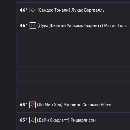
46 '
(Сандро Тонали)
Лукас Бергвалль
46 '
(Лука Джейми Уильямс-Барнетт)
Матис Тель
65 '
(Ян Мин Хёк)
Миллион Соломон Абечо
65 '
(Дейн Скарлетт)
Ришарлисон