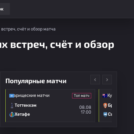
ок
встреч, счёт и обзор матча
х встреч, счёт и обзор
Популярные матчи
 товарищеские матчи
Кубок Австр
Топ матч
Тоттенхэм
Брисбен Ро
08.08
17:00
Хетафе
Сидней