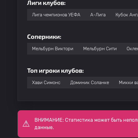
Лиги клубов:
Лига чемпионов УЕФА
А-Лига
Кубок Анг
Соперники:
Мельбурн Виктори
Мельбурн Сити
Окле
Топ игроки клубов:
Хави Симонс
Доминик Соланке
Микки в
ВНИМАНИЕ: Статистика может быть непол
данные.