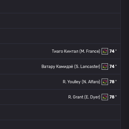
Тиаго Кинтал
(M. France)
74 '
Ватару Камидзё
(S. Lancaster)
74 '
R. Youlley
(N. Alfaro)
78 '
R. Grant
(E. Dyer)
78 '