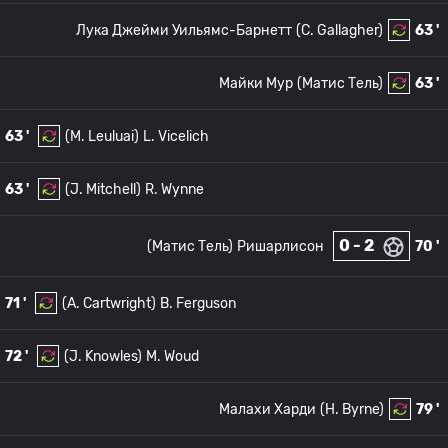
Лука Джейми Уильямс-Барнетт
(C. Gallagher)
63 '
Майки Мур
(Матис Тель)
63 '
63 '
(M. Leuluai)
L. Vicelich
63 '
(J. Mitchell)
R. Wynne
0 - 2
(Матис Тель)
Ришарлисон
70 '
71 '
(A. Cartwright)
B. Ferguson
72 '
(J. Knowles)
M. Woud
Малахи Харди
(H. Byrne)
79 '