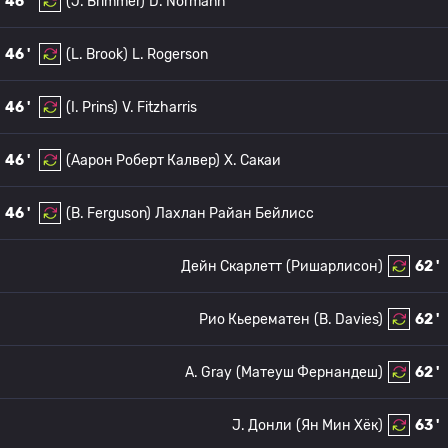
46 '
(J. Brimmer)
D. Normann
46 '
(L. Brook)
L. Rogerson
46 '
(I. Prins)
V. Fitzharris
46 '
(Аарон Роберт Калвер)
Х. Сакаи
46 '
(B. Ferguson)
Лахлан Райан Бейлисс
Дейн Скарлетт
(Ришарлисон)
62 '
Рио Кьерематен
(B. Davies)
62 '
A. Gray
(Матеуш Фернандеш)
62 '
J. Донли
(Ян Мин Хёк)
63 '