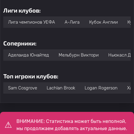
Лиги клубов:
Лига чемпионов УЕФА
А-Лига
Кубок Англии
Ку
Соперники:
Аделаида Юнайтед
Мельбурн Виктори
Ньюкасл Дж
Топ игроки клубов:
Sam Cosgrove
Lachlan Brook
Logan Rogerson
Ха
ВНИМАНИЕ: Статистика может быть неполной,
мы продолжаем добавлять актуальные данные.