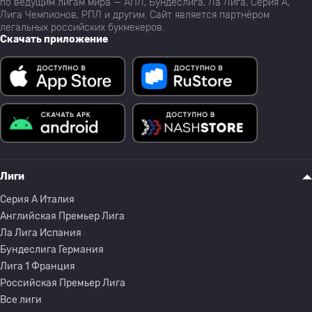
по ведущим лигам мира — АПЛ, Бундеслига, Ла Лига, Серия А,
Лига Чемпионов, РПЛ и другим. Сайт является партнёром
легальных российских букмекеров.
Скачать приложение
Лиги
Серия A Италия
Английская Премьер Лига
Ла Лига Испания
Бундеслига Германия
Лига 1 Франция
Российская Премьер Лига
Все лиги