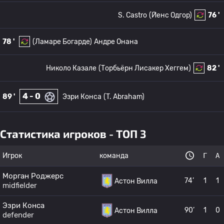
S. Castro
(Йенс Одгор)
76 '
78 '
(Ламаре Богарде)
Андре Онана
Николо Казале
(Торбьёрн Лисакер Хеггем)
82 '
4 - 0
89 '
Эзри Конса
(T. Abraham)
Статистика игроков - ТОП 3
Игрок
команда
Г
А
Морган Роджерс
74’
1
1
Астон Вилла
midfielder
Эзри Конса
90’
1
0
Астон Вилла
defender