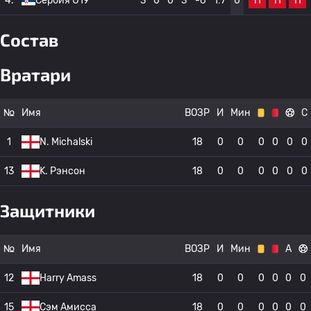
П
П
П
4.
Сербия U19
3
0
0
3
-6
1:7
0
Состав
Вратари
№
Имя
ВОЗР
И
Мин
С
1
N. Michalski
18
0
0
0
0
0
0
13
K. Рэнсон
18
0
0
0
0
0
0
Защитники
№
Имя
ВОЗР
И
Мин
А
12
Harry Amass
18
0
0
0
0
0
0
15
Сэм Амисса
18
0
0
0
0
0
0