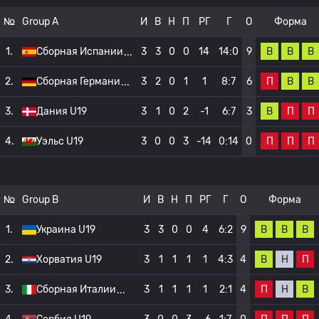
№
Group A
И
В
Н
П
РГ
Г
О
Форма
В
В
В
1.
Сборная Испании
3
3
0
0
14
14:0
9
П
В
В
2.
Сборная Германи
3
2
0
1
1
8:7
6
В
П
П
3.
Дания U19
3
1
0
2
-1
6:7
3
П
П
П
4.
Уэльс U19
3
0
0
3
-14
0:14
0
№
Group B
И
В
Н
П
РГ
Г
О
Форма
В
В
В
1.
Украина U19
3
3
0
0
4
6:2
9
В
Н
П
2.
Хорватия U19
3
1
1
1
1
4:3
4
П
Н
В
3.
Сборная Италии
3
1
1
1
1
2:1
4