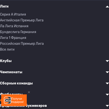
Лиги
Серия A Италия
Английская Премьер Лига
Ла Лига Испания
Бундеслига Германия
Лига 1 Франция
Российская Премьер Лига
Все лиги
Клубы
Чемпионаты
Сборные команды
Футболисты
Получи
подарок!
Предложения букмекеров