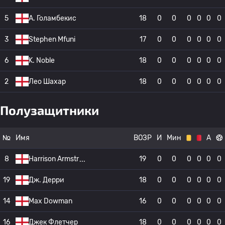
5
A. Голамбекис
18
0
0
0
0
0
0
3
Stephen Mfuni
17
0
0
0
0
0
0
6
K. Noble
18
0
0
0
0
0
0
2
Лео Шахар
18
0
0
0
0
0
0
Полузащитники
№
Имя
ВОЗР
И
Мин
А
8
Harrison Armstr
19
0
0
0
0
0
0
19
Дж. Дерри
18
0
0
0
0
0
0
14
Max Dowman
16
0
0
0
0
0
0
16
Джек Флетчер
18
0
0
0
0
0
0