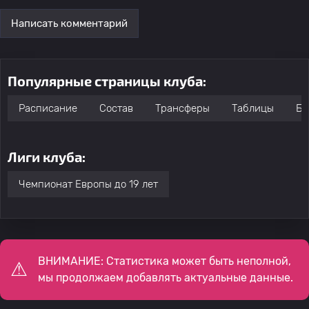
Написать комментарий
Популярные страницы клуба:
Расписание
Состав
Трансферы
Таблицы
Бо
Лиги клуба:
Чемпионат Европы до 19 лет
ВНИМАНИЕ: Статистика может быть неполной,
мы продолжаем добавлять актуальные данные.