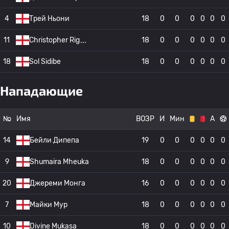
4
Трей Ньони
18
0
0
0
0
0
0
11
Christopher Rig
18
0
0
0
0
0
0
18
Sol Sidibe
18
0
0
0
0
0
0
Нападающие
№
Имя
ВОЗР
И
Мин
А
14
Бейли Дипепа
19
0
0
0
0
0
0
9
Shumaira Mheuka
18
0
0
0
0
0
0
20
Джереми Монга
16
0
0
0
0
0
0
7
Майки Мур
18
0
0
0
0
0
0
10
Divine Mukasa
18
0
0
0
0
0
0