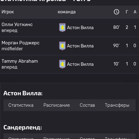
Игрок
команда
Г
А
Олли Уоткинс
80’
2
1
Астон Вилла
вперед
Морган Роджерс
90’
1
0
Астон Вилла
midfielder
Tammy Abraham
10’
1
0
Астон Вилла
вперед
Астон Вилла:
Статистика
Расписание
Состав
Трансферы
Сандерленд: