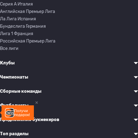
Серия A Италия
Английская Премьер Лига
Ла Лига Испания
Бундеслига Германия
Лига 1 Франция
Российская Премьер Лига
Все лиги
Клубы
Чемпионаты
Сборные команды
Футболисты
Получи
подарок!
Предложения букмекеров
Топ разделы