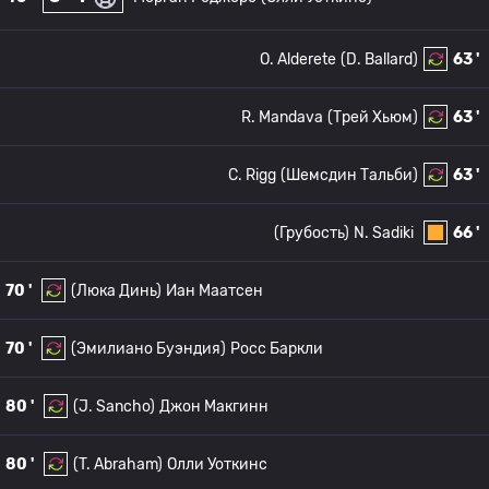
O. Alderete
(D. Ballard)
63 '
R. Mandava
(Трей Хьюм)
63 '
C. Rigg
(Шемсдин Тальби)
63 '
(Грубость)
N. Sadiki
66 '
70 '
(Люка Динь)
Иан Маатсен
70 '
(Эмилиано Буэндия)
Росс Баркли
80 '
(J. Sancho)
Джон Макгинн
80 '
(T. Abraham)
Олли Уоткинс