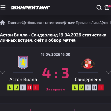
Главная
Футбольная статистика
Англия: Премьер Лига
Астон 
Астон Вилла - Сандерленд 19.04.2026 статистика
личных встреч, счёт и обзор матча
19.04.2026 16:00
4
:
3
Астон Вилла
Сандерленд
В
В
Н
П
П
В
В
Н
Н
П
Завершен