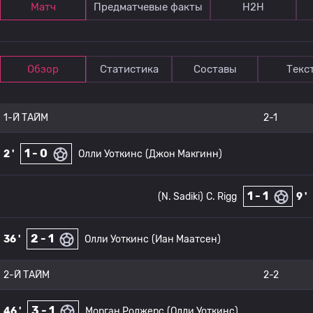
Матч
Предматчевые факты
Н2Н
Обзор
Статистика
Составы
Текс
1-Й ТАЙМ
2-1
1 - 0
2 '
Олли Уоткинс
(Джон Макгинн)
1 - 1
(N. Sadiki)
C. Rigg
9 '
2 - 1
36 '
Олли Уоткинс
(Иан Маатсен)
2-Й ТАЙМ
2-2
3 - 1
46 '
Морган Роджерс
(Олли Уоткинс)