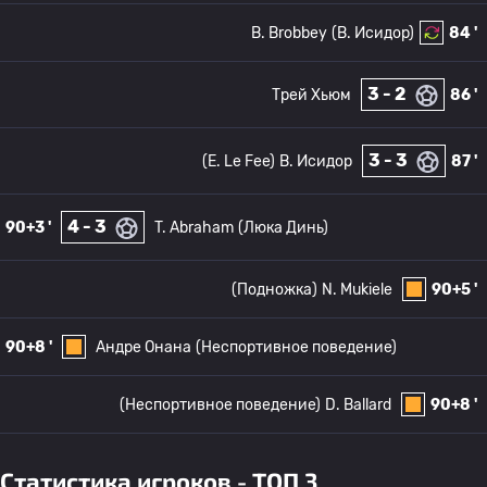
B. Brobbey
(В. Исидор)
84 '
3 - 2
Трей Хьюм
86 '
3 - 3
(E. Le Fee)
В. Исидор
87 '
4 - 3
90+3 '
T. Abraham
(Люка Динь)
(Подножка)
N. Mukiele
90+5 '
90+8 '
Андре Онана
(Неспортивное поведение)
(Неспортивное поведение)
D. Ballard
90+8 '
Статистика игроков - ТОП 3