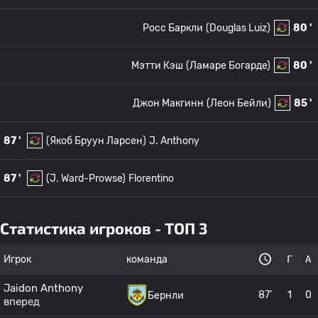
Росс Баркли
(Douglas Luiz)
80 '
Мэтти Кэш
(Ламаре Богарде)
80 '
Джон Макгинн
(Леон Бейли)
85 '
87 '
(Якоб Бруун Ларсен)
J. Anthony
87 '
(J. Ward-Prowse)
Florentino
Статистика игроков - ТОП 3
Игрок
команда
Г
А
Jaidon Anthony
87’
1
0
Бернли
вперед