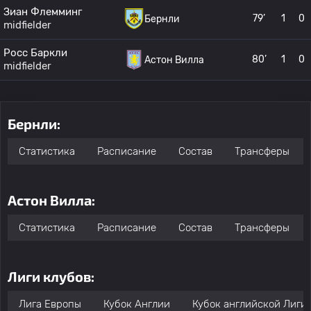
Зиан Флемминг
79’
1
0
Бернли
midfielder
Росс Баркли
80’
1
0
Астон Вилла
midfielder
Бернли:
Статистика
Расписание
Состав
Трансферы
Астон Вилла:
Статистика
Расписание
Состав
Трансферы
Лиги клубов:
Лига Европы
Кубок Англии
Кубок английской Лиги