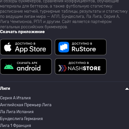
и обзоры букмекеров, сравнения коэффициентов, обучающие
материалы для беттеров, а также футбольную статистику:
расписание матчей, турнирные таблицы, результаты и статистику
по ведущим лигам мира — АПЛ, Бундеслига, Ла Лига, Серия А,
Лига Чемпионов, РПЛ и другим. Сайт является партнёром
легальных российских букмекеров.
Скачать приложение
Лиги
Серия A Италия
Английская Премьер Лига
Ла Лига Испания
Бундеслига Германия
Лига 1 Франция