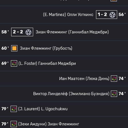
1 - 2
(E. Martinez)
Олли Уоткинс
56 '
2 - 2
58 '
Зиан Флемминг
(Ганнибал Меджбри)
60 '
Зиан Флемминг
(Грубость)
69 '
(L. Foster)
Ганнибал Меджбри
Иан Маатсен
(Люка Динь)
74 '
Виктор Линделёф
(Эмилиано Буэндия)
74 '
79 '
(J. Laurent)
L. Ugochukwu
79 '
(Зеки Амдуни)
Зиан Флемминг