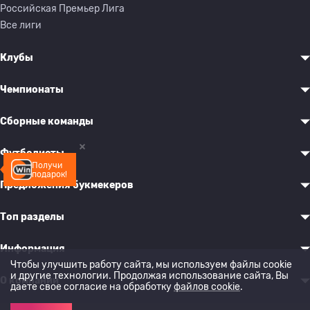
Российская Премьер Лига
Все лиги
Клубы
Чемпионаты
Сборные команды
Футболисты
Получи
подарок!
Предложения букмекеров
Топ разделы
Информация
Чтобы улучшить работу сайта, мы используем файлы cookie
и другие технологии. Продолжая использование сайта, Вы
О компании
даете свое согласие на обработку
файлов cookie
.