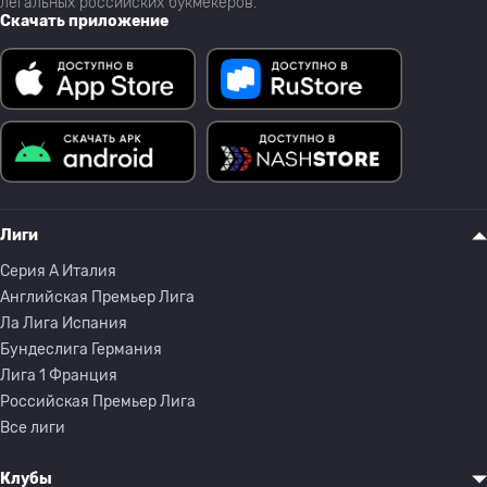
легальных российских букмекеров.
Скачать приложение
Лиги
Серия A Италия
Английская Премьер Лига
Ла Лига Испания
Бундеслига Германия
Лига 1 Франция
Российская Премьер Лига
Все лиги
Клубы