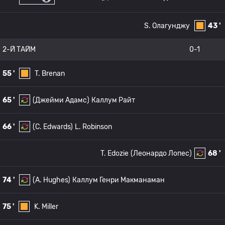
S. Олагунджу
43 '
2-Й ТАЙМ
0-1
55 '
T. Brenan
65 '
(Джейми Адамс)
Каллум Райт
66 '
(C. Edwards)
L. Robinson
T. Edozie
(Леонардо Лопес)
68 '
74 '
(A. Hughes)
Каллум Генри Макманаман
75 '
K. Miller