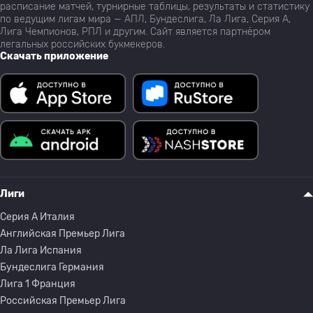
расписание матчей, турнирные таблицы, результаты и статистику
по ведущим лигам мира — АПЛ, Бундеслига, Ла Лига, Серия А,
Лига Чемпионов, РПЛ и другим. Сайт является партнёром
легальных российских букмекеров.
Скачать приложение
Лиги
Серия A Италия
Английская Премьер Лига
Ла Лига Испания
Бундеслига Германия
Лига 1 Франция
Российская Премьер Лига