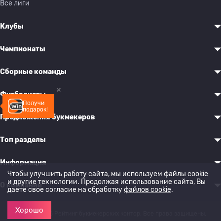
Все лиги
Клубы
Чемпионаты
Сборные команды
Футболисты
Получи
подарок!
Предложения букмекеров
Топ разделы
Информация
Чтобы улучшить работу сайта, мы используем файлы cookie
и другие технологии. Продолжая использование сайта, Вы
О компании
даете свое согласие на обработку
файлов cookie
.
Хорошо
© 2022-2026 Рейтинг букмекерских контор. Все права защищены.