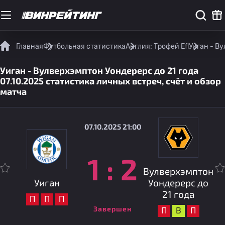
Главная
Футбольная статистика
Англия: Трофей Efl
Уиган - Ву
Уиган - Вулверхэмптон Уондерерс до 21 года
07.10.2025 статистика личных встреч, счёт и обзор
матча
07.10.2025 21:00
1
:
2
Вулверхэмптон
Уиган
Уондерерс до
21 года
П
П
П
Завершен
П
В
П