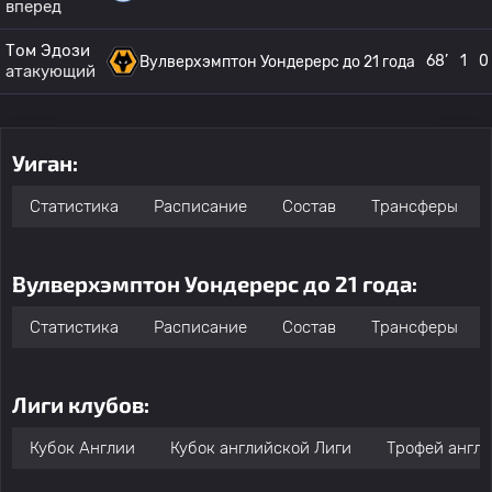
вперед
Том Эдози
68’
1
0
Вулверхэмптон Уондерерс до 21 года
атакующий
Уиган:
Статистика
Расписание
Состав
Трансферы
Вулверхэмптон Уондерерс до 21 года:
Статистика
Расписание
Состав
Трансферы
Лиги клубов:
Кубок Англии
Кубок английской Лиги
Трофей англи