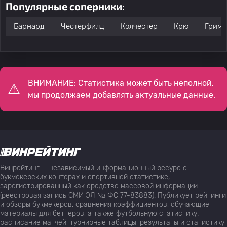
Популярные соперники:
Барнард
Честерфилд
Колчестер
Крю
Гримс
ВНИМАНИЕ: Статистика может быть неполной,
мы продолжаем добавлять актуальные данные.
Винрейтинг — независимый информационный ресурс о
букмекерских конторах и спортивной статистике,
зарегистрированный как средство массовой информации
(реестровая запись СМИ ЭЛ № ФС 77-83883). Публикует рейтинги
и обзоры букмекеров, сравнения коэффициентов, обучающие
материалы для беттеров, а также футбольную статистику:
расписание матчей, турнирные таблицы, результаты и статистику