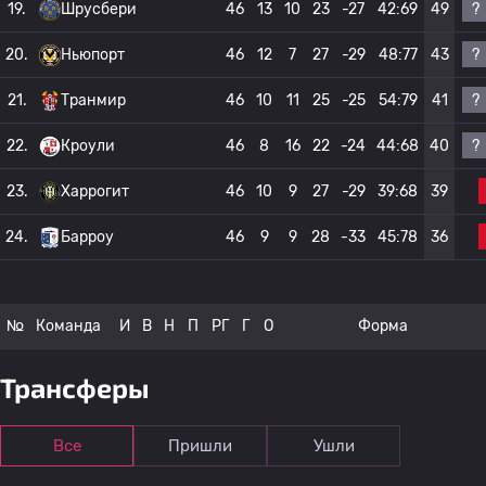
?
19.
Шрусбери
46
13
10
23
-27
42:69
49
?
20.
Ньюпорт
46
12
7
27
-29
48:77
43
?
21.
Транмир
46
10
11
25
-25
54:79
41
?
22.
Кроули
46
8
16
22
-24
44:68
40
23.
Харрогит
46
10
9
27
-29
39:68
39
24.
Барроу
46
9
9
28
-33
45:78
36
№
Команда
И
В
Н
П
РГ
Г
О
Форма
Трансферы
Все
Пришли
Ушли