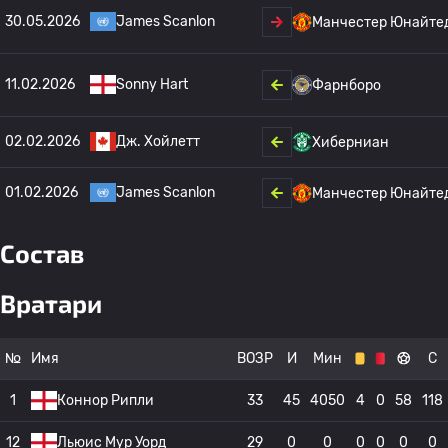
30.05.2026
James Scanlon
Манчестер Юнайте
11.02.2026
Sonny Hart
Фарнборо
02.02.2026
Дж. Хойлетт
Хиберниан
01.02.2026
James Scanlon
Манчестер Юнайте
Состав
Вратари
№
Имя
ВОЗР
И
Мин
С
1
Коннор Рипли
33
45
4050
4
0
58
118
12
Льюис Мур Уорд
29
0
0
0
0
0
0