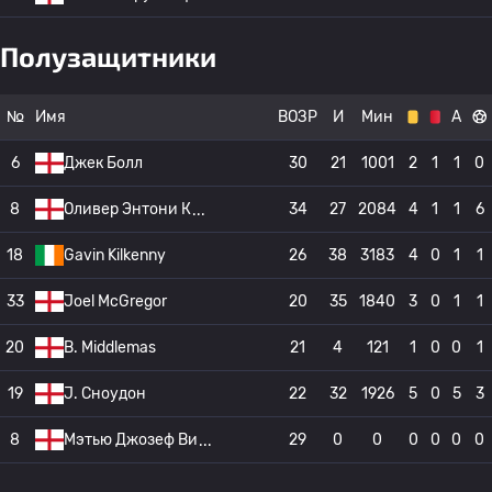
Полузащитники
№
Имя
ВОЗР
И
Мин
А
6
Джек Болл
30
21
1001
2
1
1
0
8
Оливер Энтони К
34
27
2084
4
1
1
6
18
Gavin Kilkenny
26
38
3183
4
0
1
1
33
Joel McGregor
20
35
1840
3
0
1
1
20
B. Middlemas
21
4
121
1
0
0
1
19
J. Сноудон
22
32
1926
5
0
5
3
8
Мэтью Джозеф Ви
29
0
0
0
0
0
0