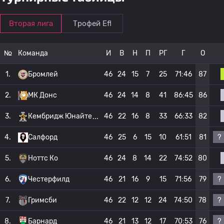
Вторая лига
Трофей Efl
№
Команда
И
В
Н
П
РГ
Г
О
1.
Бромлей
46
24
15
7
25
71:46
87
2.
МК Донс
46
24
14
8
41
86:45
86
3.
Кембридж Юнайте
46
22
16
8
33
66:33
82
?
4.
Салфорд
46
25
6
15
10
61:51
81
5.
Ноттс Ко
46
24
8
14
22
74:52
80
?
6.
Честерфилд
46
21
16
9
15
71:56
79
?
7.
Гримсби
46
22
12
12
24
74:50
78
?
8.
Барнард
46
21
13
12
17
70:53
76