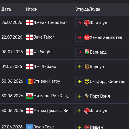
Дата
Игрок
Откуда/Куда
26.07.2026
Джейк Томас Бэт
Флитвуд
22.07.2026
Jake Tabor
Хемел Хемпстед
08.07.2026
Will Wright
Барнард
01.07.2026
Дж. Дебайо
Корпус
30.06.2026
Стивен Негру
Оксфорд Юнайтед
30.06.2026
Митчелл Рис Кла
Порт Вэйл
30.06.2026
Мэтью Джозеф Ви
Флитвуд
29.06.2026
Owen Foye
Ившем