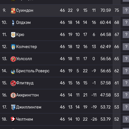
?
9.
Суиндон
46
22
9
15
11
70:59
75
?
10.
Олдхэм
46
18
14
14
16
60:44
68
?
11.
Крю
46
19
10
17
6
64:58
67
?
12.
Колчестер
46
18
12
16
13
62:49
66
?
13.
Уолсолл
46
18
11
17
0
56:56
65
?
14.
Бристоль Роверс
46
19
5
22
-9
56:65
62
?
15.
Флитвуд
46
15
16
15
-1
57:58
61
?
16.
Аккрингтон
46
14
11
21
-11
47:58
53
?
17.
Джиллингем
46
13
14
19
-19
53:72
53
?
18.
Челтнем
46
14
10
22
-26
53:79
52