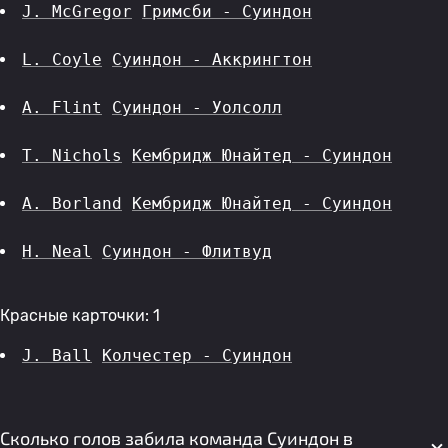
J. McGregor
Гримсби - Суиндон
L. Coyle
Суиндон - Аккрингтон
A. Flint
Суиндон - Уолсолл
T. Nichols
Кембридж Юнайтед - Суиндон
A. Borland
Кембридж Юнайтед - Суиндон
H. Neal
Суиндон - Флитвуд
Красные карточки: 1
J. Ball
Колчестер - Суиндон
Сколько голов забила команда Суиндон в