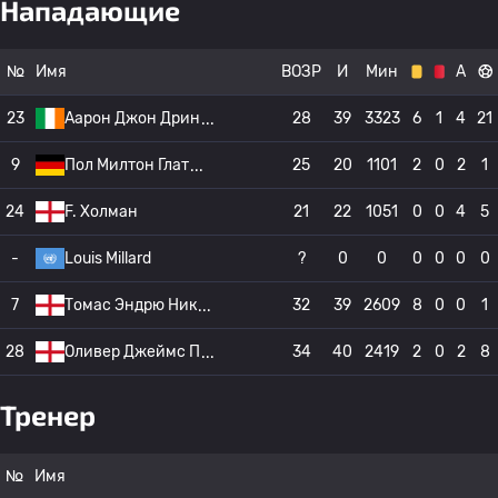
Нападающие
№
Имя
ВОЗР
И
Мин
А
23
Аарон Джон Дрин
28
39
3323
6
1
4
21
9
Пол Милтон Глат
25
20
1101
2
0
2
1
24
F. Холман
21
22
1051
0
0
4
5
-
Louis Millard
?
0
0
0
0
0
0
7
Томас Эндрю Ник
32
39
2609
8
0
0
1
28
Оливер Джеймс П
34
40
2419
2
0
2
8
Тренер
№
Имя