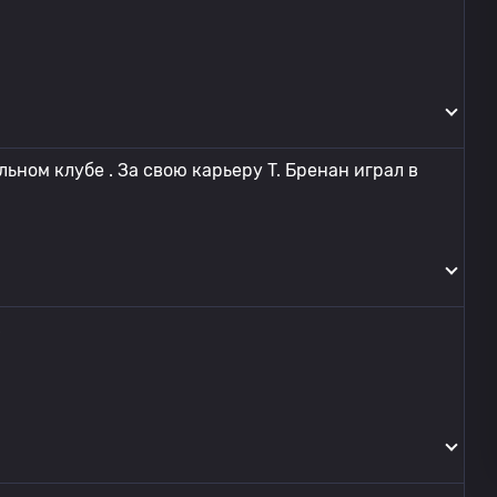
ьном клубе . За свою карьеру T. Бренан играл в
в