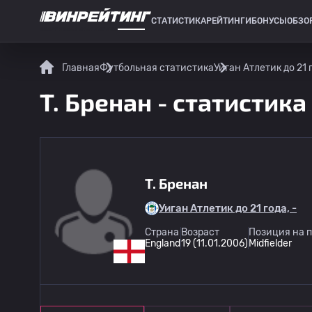
СТАТИСТИКА
РЕЙТИНГИ
БОНУСЫ
ОБЗО
СПОРТИВНАЯ СТАТИСТИКА
Главная
Футбольная статистика
Уиган Атлетик до 21 
T. Бренан - статистика
T. Бренан
Уиган Атлетик до 21 года, -
Страна
Возраст
Позиция на 
England
19 (11.01.2006)
Midfielder