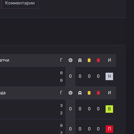
Комментарии
атчи
Г
И
0
0
0
0
0
Н
0
ода
Г
И
3
0
0
0
0
В
2
0
0
0
0
0
П
2