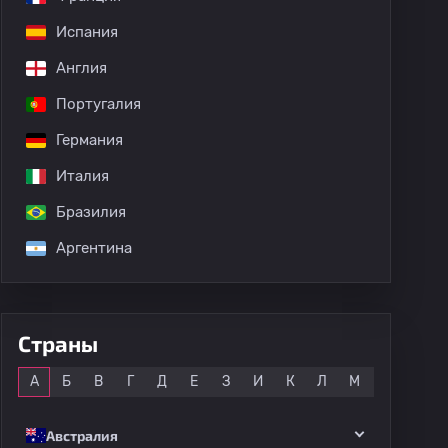
Испания
Англия
Португалия
Германия
Италия
Бразилия
Аргентина
Страны
Все
А
Б
В
Г
Д
Е
З
И
К
Л
М
Н
О
Австралия