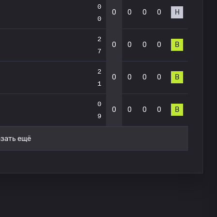
0
0
0
0
0
Н
0
2
0
0
0
0
В
7
2
0
0
0
0
В
1
0
0
0
0
0
В
9
зать ещё