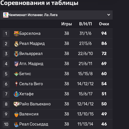
Соревнования и таблицы
Чемпионат Испании: Ла Лига
Игры
В/Н/П
Очки
Барселона
38
31/1/6
94
1
Реал Мадрид
38
27/5/6
86
2
Вильярреал
38
22/6/10
72
3
Атл. Мадрид
38
21/6/11
69
4
Бетис
38
15/15/8
60
5
Сельта Виго
38
14/12/12
54
6
Хетафе
38
15/6/17
51
7
Райо Вальекано
38
12/14/12
50
8
Валенсия
38
13/10/15
49
9
Реал Сосьедад
38
11/13/14
46
10