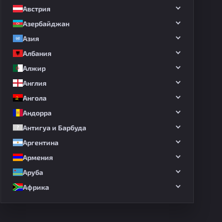
Австрия
Азербайджан
Азия
Албания
Алжир
Англия
Ангола
Андорра
Антигуа и Барбуда
Аргентина
Армения
Аруба
Африка