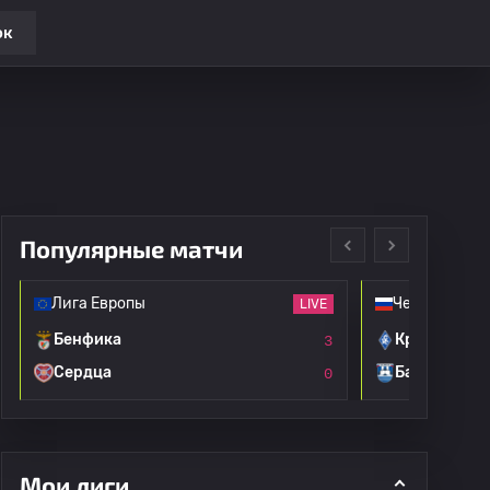
ок
Популярные матчи
Лига Европы
Чемпионат Р
LIVE
Бенфика
Крылья Сов
3
Сердца
Балтика
0
Мои лиги