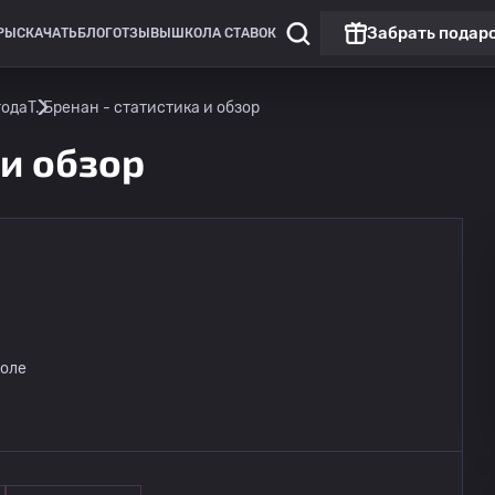
Забрать подар
РЫ
СКАЧАТЬ
БЛОГ
ОТЗЫВЫ
ШКОЛА СТАВОК
года
T. Бренан - статистика и обзор
 и обзор
Чемпионат России: РПЛ
Матч дня
ЦСКА Москва
08.08
поле
20:30
ФК Ростов