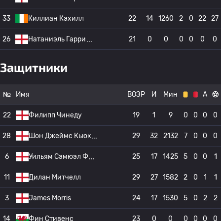
33
Киллиан Кэхилл
22
14
1260
2
0
22
27
26
Натаниэль Гарри
21
0
0
0
0
0
0
Защитники
№
Имя
ВОЗР
И
Мин
А
22
Филипп Чинеду
19
1
9
0
0
0
0
28
Шон Джеймс Кьюк
29
32
2132
7
0
0
0
6
Уильям Сэмюэл Ф
25
17
1425
5
0
0
1
11
Дилан Митчелл
29
27
1582
2
0
1
1
3
James Morris
24
17
1530
5
0
2
2
14
Фин Стивенс
23
0
0
0
0
0
0