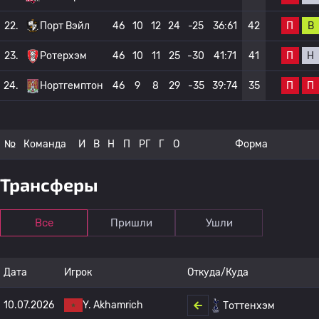
П
В
22.
Порт Вэйл
46
10
12
24
-25
36:61
42
П
Н
23.
Ротерхэм
46
10
11
25
-30
41:71
41
П
П
24.
Нортгемптон
46
9
8
29
-35
39:74
35
№
Команда
И
В
Н
П
РГ
Г
О
Форма
Трансферы
Все
Пришли
Ушли
Дата
Игрок
Откуда/Куда
10.07.2026
Y. Akhamrich
Тоттенхэм