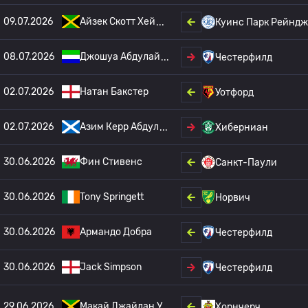
09.07.2026
Айзек Скотт Хей
Куинс Парк Рейнд
08.07.2026
Джошуа Абдулай
Честерфилд
02.07.2026
Натан Бакстер
Уотфорд
02.07.2026
Азим Керр Абдул
Хиберниан
30.06.2026
Фин Стивенс
Санкт-Паули
30.06.2026
Tony Springett
Норвич
30.06.2026
Армандо Добра
Честерфилд
30.06.2026
Jack Simpson
Честерфилд
29.06.2026
Макай Джайдан У
Хорнчерч