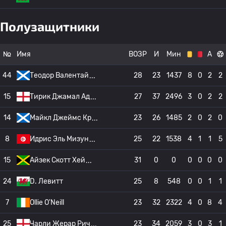
Полузащитники
№
Имя
ВОЗР
И
Мин
А
44
Теодор Валентай
28
23
1437
8
0
2
2
15
Тирик Джамал Ад
27
37
2496
3
0
2
2
14
Майкл Джеймс Кр
23
26
1485
2
0
2
0
8
Идрис Эль Мизун
25
22
1538
4
1
1
5
15
Айзек Скотт Хей
31
0
0
0
0
0
0
24
D. Левитт
25
8
548
0
0
1
1
7
Ollie O'Neill
23
32
2322
4
0
8
4
25
Чарли Жерар Рич
23
34
2059
3
0
3
1