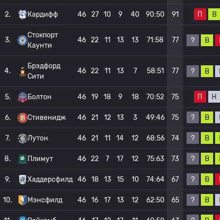
П
В
2.
Кардифф
46
27
10
9
40
90:50
91
Стокпорт
3.
46
22
11
13
13
71:58
77
?
В
Каунти
Брэдфорд
4.
46
22
11
13
7
58:51
77
?
В
Сити
П
Н
5.
Болтон
46
19
18
9
18
70:52
75
?
В
6.
Стивенидж
46
21
12
13
3
49:46
75
?
В
7.
Лутон
46
21
11
14
12
68:56
74
?
В
8.
Плимут
46
22
7
17
12
75:63
73
?
В
9.
Хаддерсфилд
46
18
13
15
10
74:64
67
?
В
10.
Мэнсфилд
46
16
17
13
12
62:50
65