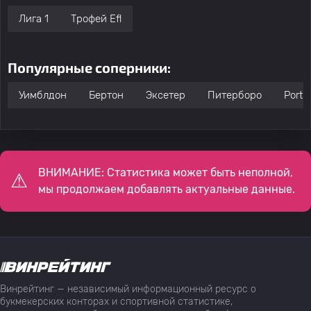
Лига 1
Трофей Efl
Популярные соперники:
Уимблдон
Бертон
Эксетер
Питерборо
Port 
ВНИМАНИЕ: Статистика может быть неполной,
мы продолжаем добавлять актуальные данные.
Винрейтинг — независимый информационный ресурс о
букмекерских конторах и спортивной статистике,