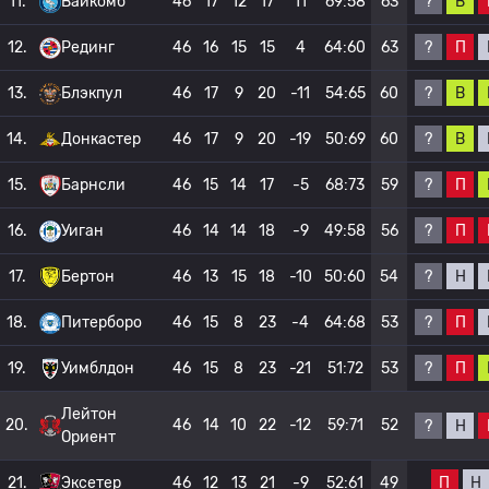
?
В
11.
Вайкомб
46
17
12
17
11
69:58
63
?
П
12.
Рединг
46
16
15
15
4
64:60
63
?
В
13.
Блэкпул
46
17
9
20
-11
54:65
60
?
В
14.
Донкастер
46
17
9
20
-19
50:69
60
?
П
15.
Барнсли
46
15
14
17
-5
68:73
59
?
П
16.
Уиган
46
14
14
18
-9
49:58
56
?
Н
17.
Бертон
46
13
15
18
-10
50:60
54
?
П
18.
Питерборо
46
15
8
23
-4
64:68
53
?
П
19.
Уимблдон
46
15
8
23
-21
51:72
53
Лейтон
20.
46
14
10
22
-12
59:71
52
?
Н
Ориент
П
Н
21.
Эксетер
46
12
13
21
-9
52:61
49