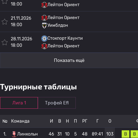
18:00
Лейтон Ориент
Лейтон Ориент
21.11.2026
18:00
Уимблдон
Стокпорт Каунти
28.11.2026
18:00
Лейтон Ориент
Показать ещё
Турнирные таблицы
Лига 1
Трофей Efl
№
Команда
И
В
Н
П
РГ
Г
О
В
В
1.
Линкольн
46
31
10
5
48
89:41
103