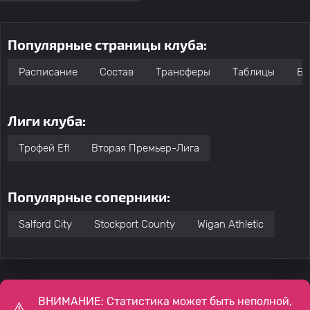
Популярные страницы клуба:
Расписание
Состав
Трансферы
Таблицы
Бо
Лиги клуба:
Трофей Efl
Вторая Премьер-Лига
Популярные соперники:
Salford City
Stockport County
Wigan Athletic
ВНИМАНИЕ: Статистика может быть неполной,