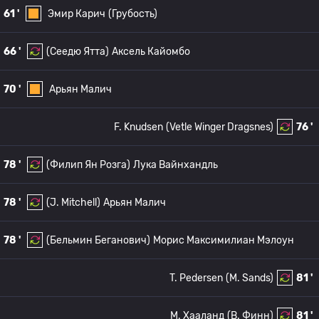
61 '
Эмир Карич
(Грубость)
66 '
(Сеедю Ятта)
Аксель Кайомбо
70 '
Арьян Малич
F. Knudsen
(Vetle Winger Dragsnes)
76 '
78 '
(Филип Ян Розга)
Лука Вайнхандль
78 '
(J. Mitchell)
Арьян Малич
78 '
(Бельмин Беганович)
Морис Максимилиан Мэлоун
T. Pedersen
(M. Sands)
81 '
M. Хааланд
(B. Финн)
81 '