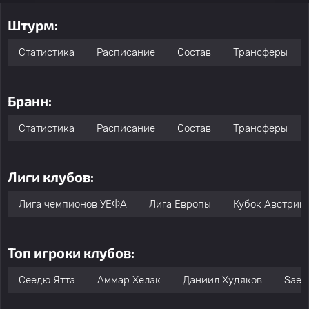
Штурм:
Статистика
Расписание
Состав
Трансферы
Бранн:
Статистика
Расписание
Состав
Трансферы
Лиги клубов:
Лига чемпионов УЕФА
Лига Европы
Кубок Австрии
Топ игроки клубов:
Сеедю Ятта
Аммар Хелак
Даниил Худяков
Saev