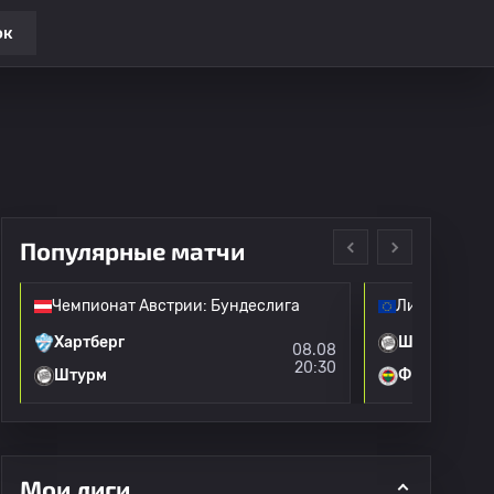
ок
Популярные матчи
Чемпионат Австрии: Бундеслига
Лига чемпио
Хартберг
Штурм
08.08
20:30
Штурм
Фенербахче
Мои лиги