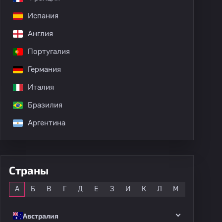
Испания
Англия
Португалия
Германия
Италия
Бразилия
Аргентина
дных матчей
Страны
Все
А
Б
В
Г
Д
Е
З
И
К
Л
М
Н
О
Австралия