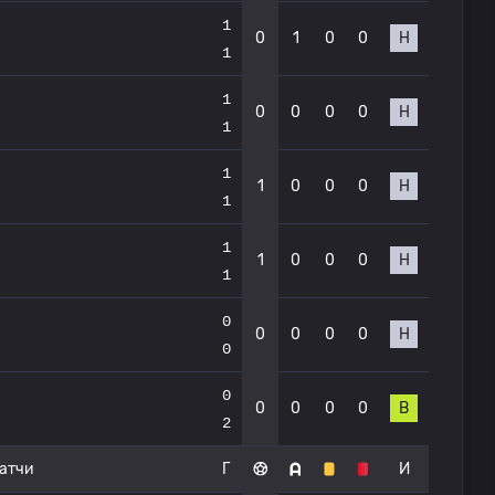
1
0
1
0
0
Н
1
1
0
0
0
0
Н
1
1
1
0
0
0
Н
1
1
1
0
0
0
Н
1
0
0
0
0
0
Н
0
0
0
0
0
0
В
2
атчи
Г
И