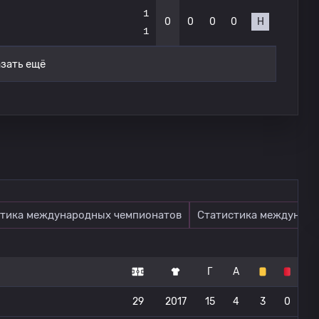
1
0
0
0
0
Н
1
зать ещё
тика международных чемпионатов
Статистика междунаро
Г
А
29
2017
15
4
3
0