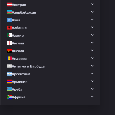
Австрия
Азербайджан
Азия
Албания
Алжир
Англия
Ангола
Андорра
Антигуа и Барбуда
Аргентина
Армения
Аруба
Африка