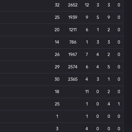
32
2652
12
3
3
0
25
1939
9
5
9
0
20
1211
6
1
2
0
14
786
1
3
3
0
26
1967
7
4
2
0
29
2574
6
4
5
0
30
2365
4
3
1
0
18
11
0
2
0
25
1
0
4
1
1
1
0
0
0
3
4
0
0
0