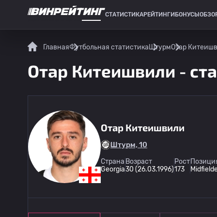
СТАТИСТИКА
РЕЙТИНГИ
БОНУСЫ
ОБЗО
СПОРТИВНАЯ СТАТИСТИКА
Главная
Футбольная статистика
Штурм
Отар Китеишв
Отар Китеишвили - ста
Отар Китеишвили
Штурм, 10
Страна
Возраст
Рост
Позиция
Georgia
30 (26.03.1996)
173
Midfield