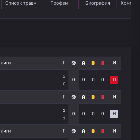
Список травм
Трофеи
Биография
Коммен
 лиги
Г
И
2
0
0
0
0
П
0
Г
И
1
0
0
0
0
Н
1
 лиги
Г
И