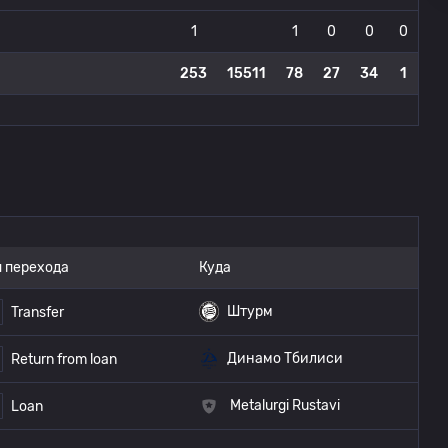
1
1
0
0
0
253
15511
78
27
34
1
 перехода
Куда
Штурм
Transfer
Динамо Тбилиси
Return from loan
Metalurgi Rustavi
Loan