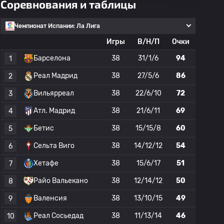
Соревнования и таблицы
Чемпионат Испании: Ла Лига
Игры
В/Н/П
Очки
Барселона
38
31/1/6
94
1
Реал Мадрид
38
27/5/6
86
2
Вильярреал
38
22/6/10
72
3
Атл. Мадрид
38
21/6/11
69
4
Бетис
38
15/15/8
60
5
Сельта Виго
38
14/12/12
54
6
Хетафе
38
15/6/17
51
7
Райо Вальекано
38
12/14/12
50
8
Валенсия
38
13/10/15
49
9
Реал Сосьедад
38
11/13/14
46
10