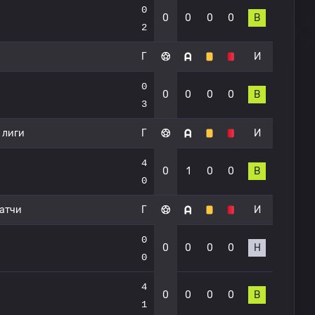
0
0
0
0
0
В
2
Г
И
0
0
0
0
0
В
3
 лиги
Г
И
4
0
1
0
0
В
0
атчи
Г
И
0
0
0
0
0
Н
0
4
0
0
0
0
В
1