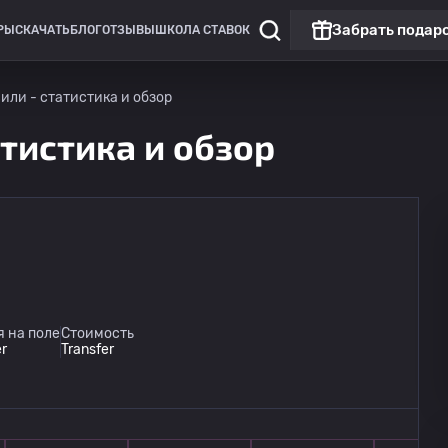
Забрать подар
РЫ
СКАЧАТЬ
БЛОГ
ОТЗЫВЫ
ШКОЛА СТАВОК
или - статистика и обзор
тистика и обзор
Лига чемпионов УЕФА
Штурм
11.08
 на поле
Стоимость
21:30
Фенербахче
er
Transfer