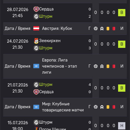
Сердца
0
28.07.2026
0
0
0
0
В
21:45
Штурм
2
Дата / Время
Австрия:
Кубок
Г
И
Зеекирхен
0
24.07.2026
0
0
0
0
В
21:30
Штурм
3
Европа:
Лига
Дата / Время
чемпионов - этап
Г
И
лиги
Штурм
4
21.07.2026
0
0
0
0
В
21:30
Сердца
0
Мир:
Клубные
Дата / Время
Г
И
товарищеские матчи
Штурм
0
15.07.2026
0
0
0
0
Н
18:00
Погон Щецин
0