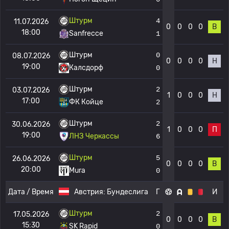
Штурм
4
11.07.2026
0
0
0
0
В
18:00
Sanfrecce
1
Штурм
0
08.07.2026
0
0
0
0
Н
19:00
Калсдорф
0
Штурм
2
03.07.2026
1
0
0
0
Н
17:00
ФК Койце
2
Штурм
2
30.06.2026
1
0
0
0
П
19:00
ЛНЗ Черкассы
6
Штурм
5
26.06.2026
0
0
0
0
В
20:00
Mura
0
Дата / Время
Австрия:
Бундеслига
Г
И
Штурм
2
17.05.2026
0
0
0
0
В
15:30
SK Rapid
0