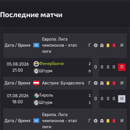
Последние матчи
Европа:
Лига
Дата / Время
чемпионов - этап
Г
И
лиги
Фенербахче
2
05.08.2026
0
0
0
0
П
21:00
Штурм
0
Дата / Время
Австрия:
Бундеслига
Г
И
Тироль
1
01.08.2026
0
0
0
0
Н
18:00
Штурм
1
Европа:
Лига
Дата / Время
чемпионов - этап
Г
И
лиги