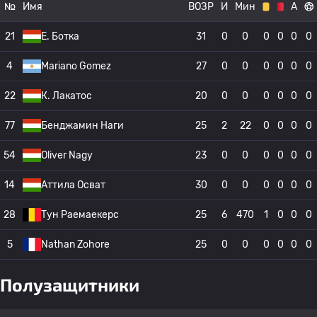
№
Имя
ВОЗР
И
Мин
А
21
E. Ботка
31
0
0
0
0
0
0
4
Mariano Gomez
27
0
0
0
0
0
0
22
К. Лакатос
20
0
0
0
0
0
0
77
Бенджамин Наги
25
2
22
0
0
0
0
54
Oliver Nagy
23
0
0
0
0
0
0
14
Аттила Осват
30
0
0
0
0
0
0
28
Тун Раемаекерс
25
6
470
1
0
0
0
5
Nathan Zohore
25
0
0
0
0
0
0
Полузащитники