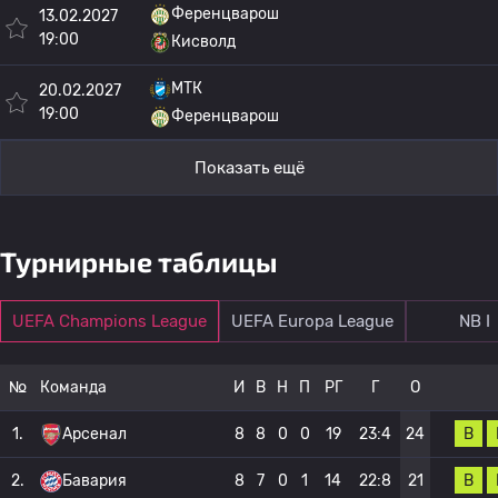
Ференцварош
13.02.2027
19:00
Кисволд
МТК
20.02.2027
19:00
Ференцварош
Показать ещё
Турнирные таблицы
UEFA Champions League
UEFA Europa League
NB I
№
Команда
И
В
Н
П
РГ
Г
О
В
1.
Арсенал
8
8
0
0
19
23:4
24
В
2.
Бавария
8
7
0
1
14
22:8
21