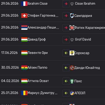
29.06.2026
Ibrahim Cisse
Cisse Ibrahim
29.06.2026
Стефан Гартенма
Сампдория
29.06.2026
Александар Пеши
Фатих Карагюмрю
29.06.2026
Давид Гроф
Grof David
17.06.2026
Левенте Ори
Сороксар
30.05.2026
Айзек Паппо
Данди Юнайтед
04.02.2026
Аттила Осват
Пакс
25.01.2026
Мариус Думитру
АПОЭЛ