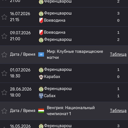
21:00
Ференцварош
2
Ференцварош
3
16.07.2026
21:15
Воеводина
0
Воеводина
1
09.07.2026
21:00
Ференцварош
2
Мир:
Клубные товарищеские
Дата / Время
Таблица
матчи
Ференцварош
1
01.07.2026
18:30
Карабах
0
Ференцварош
1
28.06.2026
18:00
Сабах
1
Венгрия:
Национальный
Дата / Время
Таблица
чемпионат 1
Ференцварош
3
16.05.2026