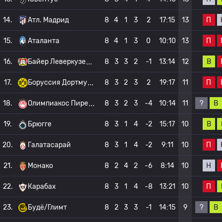
П
14.
Атл. Мадрид
8
4
1
3
2
17:15
13
П
15.
Аталанта
8
4
1
3
0
10:10
13
В
16.
Байер Леверкузе
8
3
3
2
-1
13:14
12
П
17.
Боруссия Дортму
8
3
2
3
2
19:17
11
?
В
18.
Олимпиакос Пире
8
3
2
3
-4
10:14
11
В
19.
Брюгге
8
3
1
4
-2
15:17
10
П
20.
Галатасарай
8
3
1
4
-2
9:11
10
Н
21.
Монако
8
2
4
2
-6
8:14
10
П
22.
Карабах
8
3
1
4
-8
13:21
10
?
В
23.
Будё/Глимт
8
2
3
3
-1
14:15
9