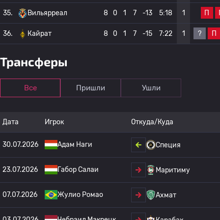
П
35.
Вильярреал
8
0
1
7
-13
5:18
1
?
П
36.
Кайрат
8
0
1
7
-15
7:22
1
Трансферы
Все
Пришли
Ушли
Дата
Игрок
Откуда/Куда
30.07.2026
Адам Наги
Специя
23.07.2026
Габор Салаи
Маритиму
07.07.2026
Жулио Ромао
Ахмат
03.07.2026
Чебраил Макрецк