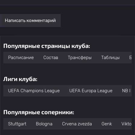
Написать комментарий
Популярные страницы клуба:
Расписание
Состав
Трансферы
Таблицы
Бо
Лиги клуба:
UEFA Champions League
UEFA Europa League
NB I
Популярные соперники:
Stuttgart
Bologna
Crvena zvezda
Genk
Viktori