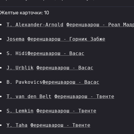
Желтые карточки: 10
T. Alexander-Arnold
Ференцварош - Реал Мад
Josema
Ференцварош - Горник Забже
S. Hidi
Ференцварош - Васас
J. Urblik
Ференцварош - Васас
B. Pavkovics
Ференцварош - Васас
T. van den Belt
Ференцварош - Твенте
S. Lemkin
Ференцварош - Твенте
Y. Taha
Ференцварош - Твенте