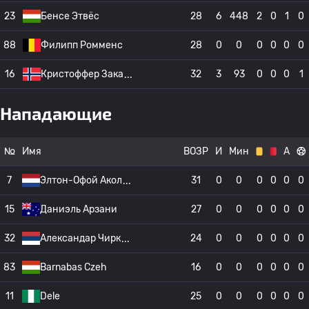
23
Бенсе Этвёс
28
6
448
2
0
1
0
88
Филипп Ромменс
28
0
0
0
0
0
0
16
Кристоффер Зака
32
3
93
0
0
0
1
Нападающие
№
Имя
ВОЗР
И
Мин
А
7
Элтон-Офой Акол
31
0
0
0
0
0
0
15
Даниэль Арзани
27
0
0
0
0
0
0
32
Александар Чирк
24
0
0
0
0
0
0
83
Barnabas Czeh
16
0
0
0
0
0
0
11
Dele
25
0
0
0
0
0
0