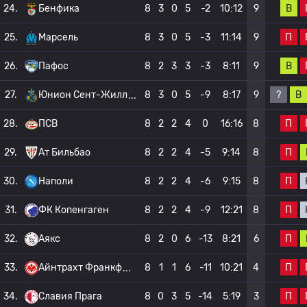
В
24.
Бенфика
8
3
0
5
-2
10:12
9
П
25.
Марсель
8
3
0
5
-3
11:14
9
В
26.
Пафос
8
2
3
3
-3
8:11
9
?
В
27.
Юнион Сент-Жилл
8
3
0
5
-9
8:17
9
П
28.
ПСВ
8
2
2
4
0
16:16
8
П
29.
Ат Бильбао
8
2
2
4
-5
9:14
8
П
30.
Наполи
8
2
2
4
-6
9:15
8
П
31.
ФК Копенгаген
8
2
2
4
-9
12:21
8
П
32.
Аякс
8
2
0
6
-13
8:21
6
П
33.
Айнтрахт Франкф
8
1
1
6
-11
10:21
4
П
34.
Славия Прага
8
0
3
5
-14
5:19
3