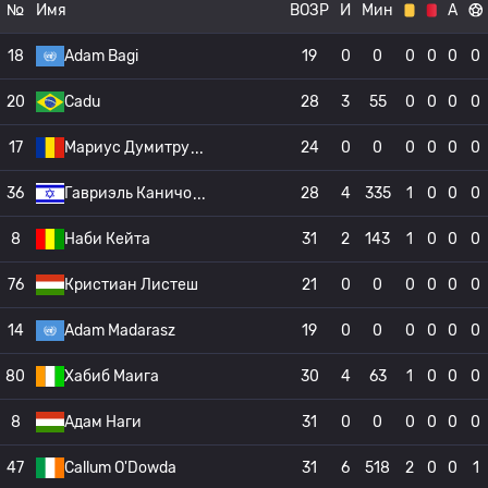
№
Имя
ВОЗР
И
Мин
А
18
Adam Bagi
19
0
0
0
0
0
0
20
Cadu
28
3
55
0
0
0
0
17
Мариус Думитру
24
0
0
0
0
0
0
36
Гавриэль Каничо
28
4
335
1
0
0
0
8
Наби Кейта
31
2
143
1
0
0
0
76
Кристиан Листеш
21
0
0
0
0
0
0
14
Adam Madarasz
19
0
0
0
0
0
0
80
Хабиб Маига
30
4
63
1
0
0
0
8
Адам Наги
31
0
0
0
0
0
0
47
Callum O'Dowda
31
6
518
2
0
0
1