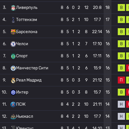
В
3.
Ливерпуль
8
6
0
2
12
20:8
18
В
4.
Тоттенхэм
8
5
2
1
10
17:7
17
В
5.
Барселона
8
5
1
2
8
22:14
16
В
6.
Челси
8
5
1
2
7
17:10
16
В
7.
Спорт
8
5
1
2
6
17:11
16
В
8.
Манчестер Сити
8
5
1
2
6
15:9
16
П
9.
Реал Мадрид
8
5
0
3
9
21:12
15
В
10.
Интер
8
5
0
3
8
15:7
15
Н
11.
ПСЖ
8
4
2
2
10
21:11
14
Н
12.
Ньюкасл
8
4
2
2
10
17:7
14
Н
13.
Ювентус
8
3
4
1
4
14:10
13