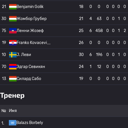
21
Benjamin Golik
18
0
0
0
0
0
0
30
Жомбор Грубер
21
4
63
0
0
1
0
75
Ленни Жозеф
25
6
458
0
0
1
2
19
Franko Kovacevi
26
0
0
0
0
0
0
10
J. Леви
30
6
196
0
0
1
0
70
Эдгар Севикян
24
1
12
0
0
0
0
13
Силард Сабо
19
0
0
0
0
0
0
Тренер
№
Имя
Balazs Borbely
1.