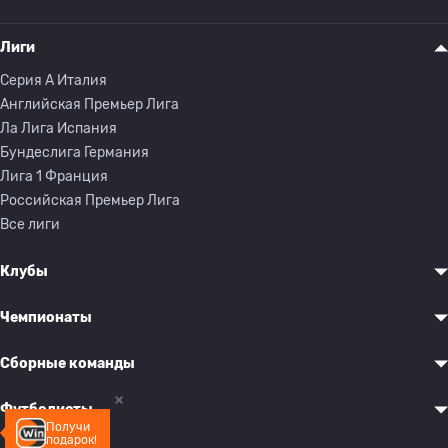
Лиги
Серия A Италия
Английская Премьер Лига
Ла Лига Испания
Бундеслига Германия
Лига 1 Франция
Российская Премьер Лига
Все лиги
Клубы
Чемпионаты
Сборные команды
Футболисты
Получи
подарок!