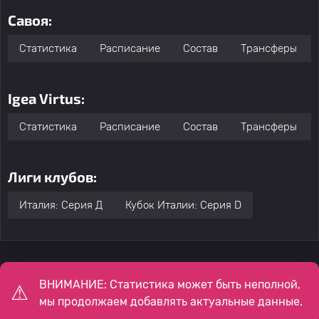
Савоя:
Статистика
Расписание
Состав
Трансферы
Igea Virtus:
Статистика
Расписание
Состав
Трансферы
Лиги клубов:
Италия: Серия Д
Кубок Италии: Серия D
ВНИМАНИЕ: Статистика может быть неполной,
мы продолжаем добавлять актуальные данные.