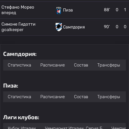
Стефано Морео
88’
0
1
Пиза
вперед
Симоне Гидотти
90’
0
0
Сампдория
goalkeeper
Сампдория:
Статистика
Расписание
Состав
Трансферы
Пиза:
Статистика
Расписание
Состав
Трансферы
Лиги клубов:
Кубок Италии
Чемпионат Италии: Серия Б
Чемпион