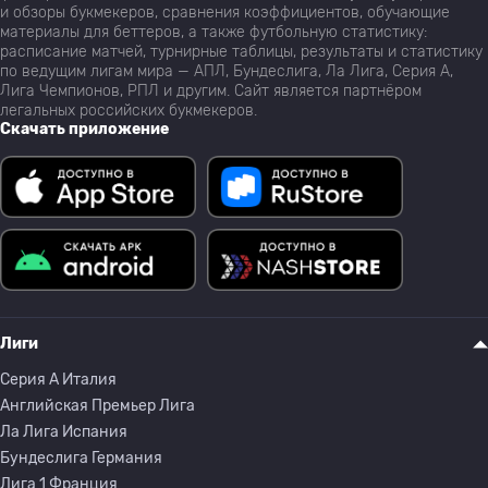
и обзоры букмекеров, сравнения коэффициентов, обучающие
материалы для беттеров, а также футбольную статистику:
расписание матчей, турнирные таблицы, результаты и статистику
по ведущим лигам мира — АПЛ, Бундеслига, Ла Лига, Серия А,
Лига Чемпионов, РПЛ и другим. Сайт является партнёром
легальных российских букмекеров.
Скачать приложение
Лиги
Серия A Италия
Английская Премьер Лига
Ла Лига Испания
Бундеслига Германия
Лига 1 Франция