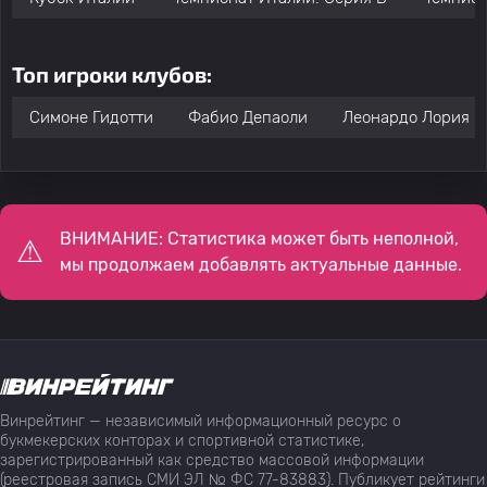
Топ игроки клубов:
Симоне Гидотти
Фабио Депаоли
Леонардо Лория
ВНИМАНИЕ: Статистика может быть неполной,
мы продолжаем добавлять актуальные данные.
Винрейтинг — независимый информационный ресурс о
букмекерских конторах и спортивной статистике,
зарегистрированный как средство массовой информации
(реестровая запись СМИ ЭЛ № ФС 77-83883). Публикует рейтинги