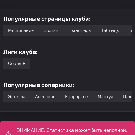
Популярные страницы клуба:
Расписание
Состав
Трансферы
Таблицы
Бо
Лиги клуба:
Серия B
Популярные соперники:
Энтелла
Авеллино
Карраресе
Мантуя
Падо
ВНИМАНИЕ: Статистика может быть неполной,