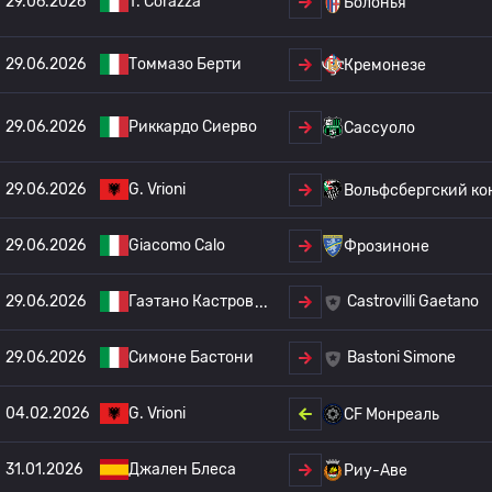
29.06.2026
T. Corazza
Болонья
29.06.2026
Томмазо Берти
Кремонезе
29.06.2026
Риккардо Сиерво
Сассуоло
29.06.2026
G. Vrioni
Вольфсбергский к
29.06.2026
Giacomo Calo
Фрозиноне
29.06.2026
Гаэтано Кастров
Castrovilli Gaetano
29.06.2026
Симоне Бастони
Bastoni Simone
04.02.2026
G. Vrioni
CF Монреаль
31.01.2026
Джален Блеса
Риу-Аве