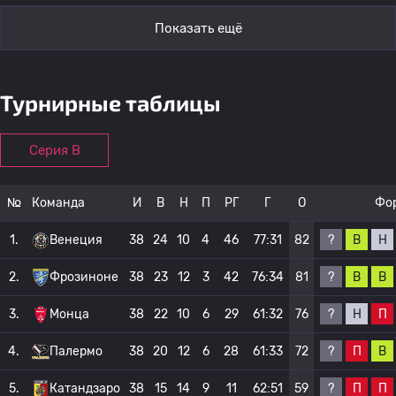
Показать ещё
Турнирные таблицы
Серия B
№
Команда
И
В
Н
П
РГ
Г
О
Фо
?
В
Н
1.
Венеция
38
24
10
4
46
77:31
82
?
В
В
2.
Фрозиноне
38
23
12
3
42
76:34
81
?
Н
П
3.
Монца
38
22
10
6
29
61:32
76
?
П
В
4.
Палермо
38
20
12
6
28
61:33
72
?
П
П
5.
Катандзаро
38
15
14
9
11
62:51
59