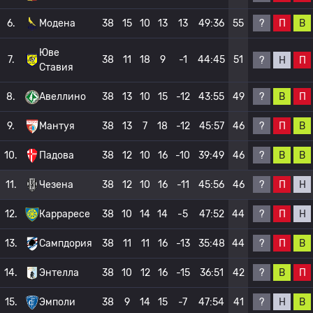
?
П
В
6.
Модена
38
15
10
13
13
49:36
55
Юве
7.
38
11
18
9
-1
44:45
51
?
Н
П
Ставия
?
В
П
8.
Авеллино
38
13
10
15
-12
43:55
49
?
П
В
9.
Мантуя
38
13
7
18
-12
45:57
46
?
В
В
10.
Падова
38
12
10
16
-10
39:49
46
?
П
Н
11.
Чезена
38
12
10
16
-11
45:56
46
?
П
Н
12.
Карраресе
38
10
14
14
-5
47:52
44
?
П
В
13.
Сампдория
38
11
11
16
-13
35:48
44
?
В
П
14.
Энтелла
38
10
12
16
-15
36:51
42
?
Н
В
15.
Эмполи
38
9
14
15
-7
47:54
41