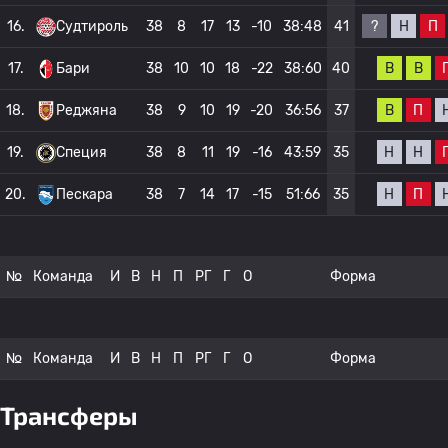
?
Н
П
16.
Судтироль
38
8
17
13
-10
38:48
41
В
В
17.
Бари
38
10
10
18
-22
38:60
40
В
П
18.
Реджяна
38
9
10
19
-20
36:56
37
Н
Н
19.
Специя
38
8
11
19
-16
43:59
35
Н
П
20.
Пескара
38
7
14
17
-15
51:66
35
№
Команда
И
В
Н
П
РГ
Г
О
Форма
№
Команда
И
В
Н
П
РГ
Г
О
Форма
Трансферы