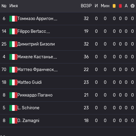
№
Имя
ВОЗР
И
Мин
А
6
Томмазо Арригон
32
0
0
0
0
0
0
14
Filippo Bertacc
19
0
0
0
0
0
0
25
Димитрий Бизоли
32
0
0
0
0
0
0
4
Микеле Кастанье
36
0
0
0
0
0
0
70
Маттео Франческ
22
0
0
0
0
0
0
18
Matteo Guidi
23
0
0
0
0
0
0
8
Риккардо Пагано
21
0
0
0
0
0
0
5
L. Schirone
23
0
0
0
0
0
0
8
D. Zamagni
18
0
0
0
0
0
0