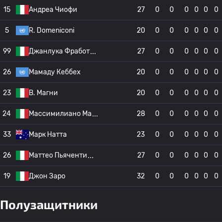
15
Андреа Чиофи
27
0
0
0
0
0
0
5
R. Domeniconi
20
0
0
0
0
0
0
99
Джанлука Фработ
27
0
0
0
0
0
0
26
Мамаду Кеббех
20
0
0
0
0
0
0
23
В. Магни
20
0
0
0
0
0
0
24
Массимилиано Ма
28
0
0
0
0
0
0
33
Марк Натта
23
0
0
0
0
0
0
26
Маттео Пьяченти
27
0
0
0
0
0
0
19
Джон Заро
32
0
0
0
0
0
0
Полузащитники