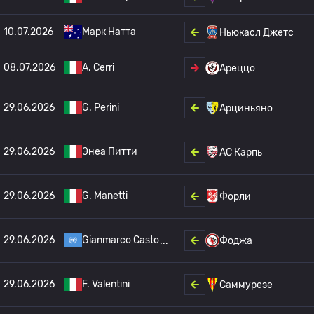
10.07.2026
Марк Натта
Ньюкасл Джетс
08.07.2026
A. Cerri
Ареццо
29.06.2026
G. Perini
Арциньяно
29.06.2026
Энеа Питти
АС Карпь
29.06.2026
G. Manetti
Форли
29.06.2026
Gianmarco Casto
Фоджа
29.06.2026
F. Valentini
Саммурезе