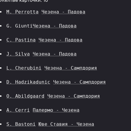
Желтые карточки: 10
M. Perrotta
Чезена - Падова
G. Giunti
Чезена - Падова
C. Pastina
Чезена - Падова
J. Silva
Чезена - Падова
L. Cherubini
Чезена - Сампдория
D. Hadzikadunic
Чезена - Сампдория
O. Abildgaard
Чезена - Сампдория
A. Cerri
Палермо - Чезена
S. Bastoni
Юве Ставия - Чезена