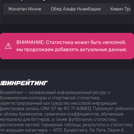
Жонатан Иконе
Обед Альфа Нкамбадио
Кевин Тра
ВНИМАНИЕ: Статистика может быть неполной,
мы продолжаем добавлять актуальные данные.
Винрейтинг — независимый информационный ресурс о
букмекерских конторах и спортивной статистике,
зарегистрированный как средство массовой информации
(реестровая запись СМИ ЭЛ № ФС 77-83883). Публикует рейтинги
и обзоры букмекеров, сравнения коэффициентов, обучающие
материалы для беттеров, а также футбольную статистику:
расписание матчей, турнирные таблицы, результаты и статистику
по ведущим лигам мира — АПЛ, Бундеслига, Ла Лига, Серия А,