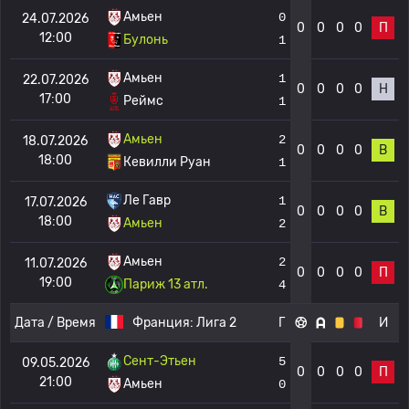
Амьен
0
24.07.2026
0
0
0
0
П
12:00
Булонь
1
Амьен
1
22.07.2026
0
0
0
0
Н
17:00
Реймс
1
Амьен
2
18.07.2026
0
0
0
0
В
18:00
Кевилли Руан
1
Ле Гавр
1
17.07.2026
0
0
0
0
В
18:00
Амьен
2
Амьен
2
11.07.2026
0
0
0
0
П
19:00
Париж 13 атл.
4
Дата / Время
Франция:
Лига 2
Г
И
Сент-Этьен
5
09.05.2026
0
0
0
0
П
21:00
Амьен
0