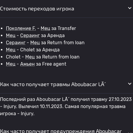
Стоимость переходов игрока
Поколение F.
-
Мец
за Transfer
Мец
-
Сераинг
за Аренда
Сераинг
-
Мец
за Return from loan
Мец
- Cholet за Аренда
Cholet -
Мец
за Return from loan
Мец
-
Амьен
за Free agent
Как часто получает травмы Aboubacar LÃ´
Последний раз Aboubacar LÃ´ получил травму 27.10.2023
- Injury. Вылечил 10.11.2023. Самая популярная травма
игрока - Injury.
Как часто получает предупреждения Aboubacar