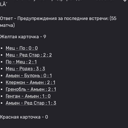
LÃ´
Ответ - Предупреждения за последние встречи: (55
матча)
Желтая карточка - 9
Мец - По : 0 : 0
Мец - Ред Стар : 2 : 2
По - Мец : 2 : 1
Мец - Родез : 3 : 3
Амьен - Булонь : 0 : 1
Клермон - Амьен : 2 : 1
Гренобль - Амьен : 2 : 1
Генган - Амьен : 1 : 0
Амьен - Ред Стар : 1 : 3
Красная карточка - 0