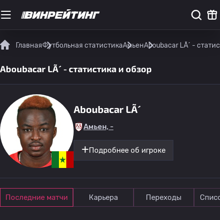
Главная
Футбольная статистика
Амьен
Aboubacar LÃ´ - стати
Aboubacar LÃ´ - статистика и обзор
Aboubacar LÃ´
Амьен, -
Подробнее об игроке
Последние матчи
Карьера
Переходы
Спис