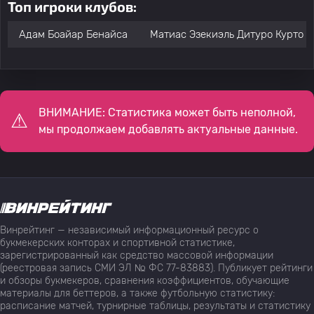
Топ игроки клубов:
Адам Боайар Бенайса
Матиас Эзекиэль Дитуро Курто
ВНИМАНИЕ: Статистика может быть неполной,
мы продолжаем добавлять актуальные данные.
Винрейтинг — независимый информационный ресурс о
букмекерских конторах и спортивной статистике,
зарегистрированный как средство массовой информации
(реестровая запись СМИ ЭЛ № ФС 77-83883). Публикует рейтинги
и обзоры букмекеров, сравнения коэффициентов, обучающие
материалы для беттеров, а также футбольную статистику:
расписание матчей, турнирные таблицы, результаты и статистику