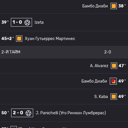
Бамбо Диаби
38 '
1 - 0
39 '
Izeta
45+2 '
Хуан Гутьеррес Мартинес
2-Й ТАЙМ
2-0
A. Alvarez
47 '
Бамбо Диаби
49 '
S. Kaba
49 '
2 - 0
50 '
J. Panichelli
(Уго Ринкон Лумбрерас)