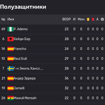
Полузащитники
№
Имя
ВОЗР
И
Мин
А
69
P. Ademo
23
0
0
0
0
0
0
6
Кейди Бэр
28
0
0
0
0
0
0
14
Francho
24
0
0
0
0
0
0
10
Raul Guti
29
0
0
0
0
0
0
7
Г-н Эмиль Хансс
28
0
0
0
0
0
0
21
Андер Эррера
36
0
0
0
0
0
0
19
Jamelli
32
0
0
0
0
0
0
26
Mawuli Mensah
22
0
0
0
0
0
0