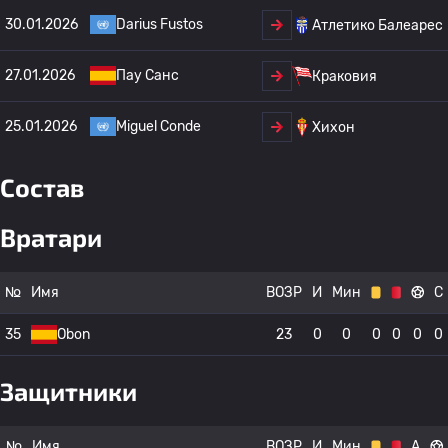
30.01.2026
Darius Fustos
Атлетико Балеарес
27.01.2026
Пау Санс
Краковия
25.01.2026
Miguel Conde
Хихон
Состав
Вратари
№
Имя
ВОЗР
И
Мин
С
35
Obon
23
0
0
0
0
0
0
Защитники
№
Имя
ВОЗР
И
Мин
А