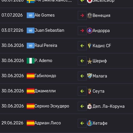
08.07.2026
Г-н Эмиль Хансс
Экселсиор
07.07.2026
Ale Gomes
Венеция
03.07.2026
Juan Sebastian
Андорра
30.06.2026
Raul Pereira
Кадис CF
30.06.2026
P. Ademo
Шериф
30.06.2026
Габилондо
Малага
30.06.2026
Джамелли
Сеута
30.06.2026
Серхио Эскудеро
Деп. Ла-Коруна
29.06.2026
Адриан Лисо
Хетафе