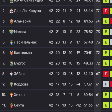
В
1.
Гонки Сантандер
42
25
7
10
29
90:61
82
П
2.
Деп. Ла-Коруна
42
22
11
9
21
65:44
77
В
3.
Альмерия
42
22
8
12
18
81:63
74
В
4.
Малага
42
21
10
11
23
75:52
73
В
5.
Лас-Пальмас
42
20
13
9
17
57:40
73
В
6.
Кастельон
42
20
12
10
19
70:51
72
В
7.
Бургос
42
20
12
10
15
48:33
72
П
8.
Эйбар
42
19
10
13
12
52:40
67
Н
9.
Кордова
42
17
10
15
-4
57:61
61
В
10.
Хихон
42
18
7
17
6
60:54
61
В
11.
Сеута
42
17
10
15
-12
51:63
61