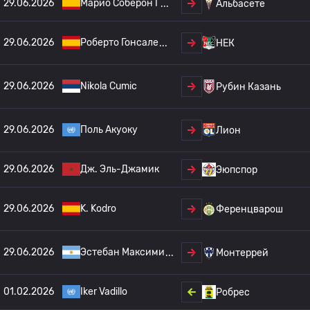
29.06.2026
Марио Соберон Г
Альбасете
29.06.2026
Роберто Гонсале
НЕК
29.06.2026
Nikola Cumic
Рубин Казань
29.06.2026
Поль Акуоку
Лион
29.06.2026
Дж. Эль-Джамик
Эюпспор
29.06.2026
K. Kodro
Ференцварош
29.06.2026
Эстебан Максими
Монтеррей
01.02.2026
Iker Vadillo
Робрес