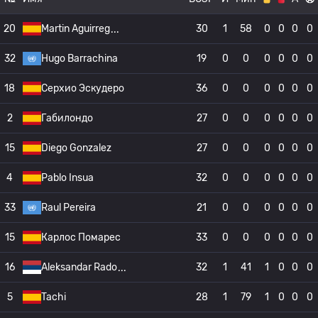
20
Martin Aguirreg
30
1
58
0
0
0
0
32
Hugo Barrachina
19
0
0
0
0
0
0
18
Серхио Эскудеро
36
0
0
0
0
0
0
2
Габилондо
27
0
0
0
0
0
0
15
Diego Gonzalez
27
0
0
0
0
0
0
4
Pablo Insua
32
0
0
0
0
0
0
33
Raul Pereira
21
0
0
0
0
0
0
15
Карлос Помарес
33
0
0
0
0
0
0
16
Aleksandar Rado
32
1
41
1
0
0
0
5
Tachi
28
1
79
1
0
0
0