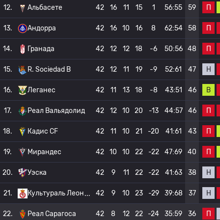
П
12.
Альбасете
42
16
11
15
1
56:55
59
П
13.
Андорра
42
16
10
16
8
62:54
58
П
14.
Гранада
42
12
12
18
-6
50:56
48
Н
15.
R. Sociedad B
42
12
11
19
-9
52:61
47
В
16.
Леганес
42
11
13
18
-8
43:51
46
П
17.
Реал Вальядолид
42
12
10
20
-13
44:57
46
П
18.
Кадис CF
42
11
10
21
-20
41:61
43
П
19.
Мирандес
42
10
10
22
-22
47:69
40
Н
20.
Уэска
42
9
11
22
-22
41:63
38
Н
21.
Культураль Леон
42
9
10
23
-29
39:68
37
П
22.
Реал Сарагоса
42
8
12
22
-24
35:59
36