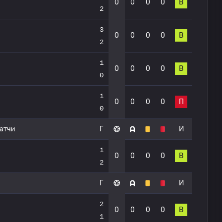
0
0
0
0
В
2
3
0
0
0
0
В
2
1
0
0
0
0
В
0
1
0
0
0
0
П
0
атчи
Г
И
1
0
0
0
0
В
2
Г
И
2
0
0
0
0
В
1