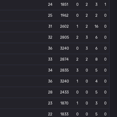
24
1851
0
2
3
1
25
1962
0
2
2
0
31
2602
1
2
16
0
32
2805
2
3
6
0
36
3240
0
3
6
0
33
2874
2
2
8
0
34
2835
3
0
5
0
36
3240
1
0
4
0
28
2433
0
0
5
0
23
1870
1
0
3
0
22
1833
0
0
5
0