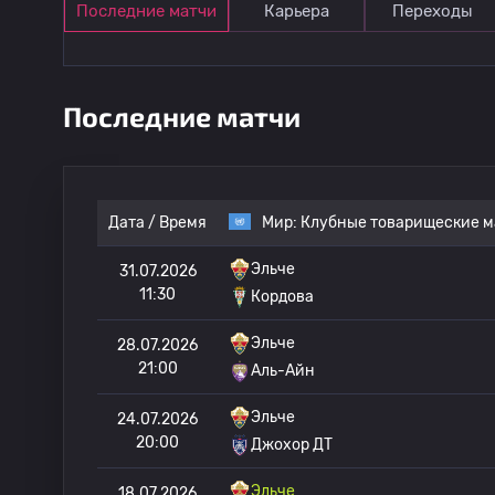
Последние матчи
Карьера
Переходы
Последние матчи
Дата / Время
Мир:
Клубные товарищеские м
Эльче
31.07.2026
11:30
Кордова
Эльче
28.07.2026
21:00
Аль-Айн
Эльче
24.07.2026
20:00
Джохор ДТ
Эльче
18.07.2026