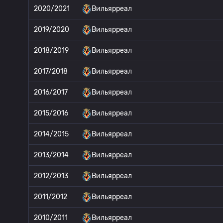
2020/2021
Вильярреал
2019/2020
Вильярреал
2018/2019
Вильярреал
2017/2018
Вильярреал
2016/2017
Вильярреал
2015/2016
Вильярреал
2014/2015
Вильярреал
2013/2014
Вильярреал
2012/2013
Вильярреал
2011/2012
Вильярреал
2010/2011
Вильярреал