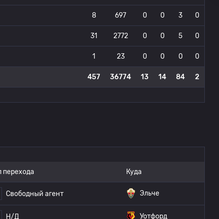
8
697
0
0
3
0
31
2772
0
0
5
0
1
23
0
0
0
0
457
36774
13
14
84
2
п перехода
Куда
Эльче
Свободный агент
Уотфорд
Н/Д