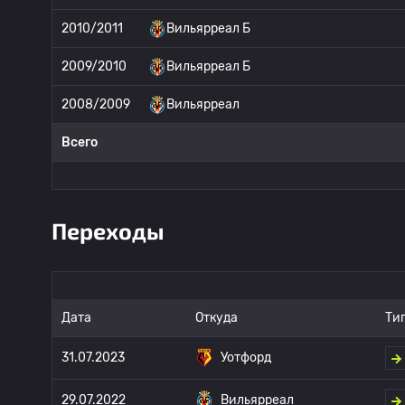
2010/2011
Вильярреал Б
2009/2010
Вильярреал Б
2008/2009
Вильярреал
Всего
Переходы
Дата
Откуда
Ти
31.07.2023
Уотфорд
29.07.2022
Вильярреал