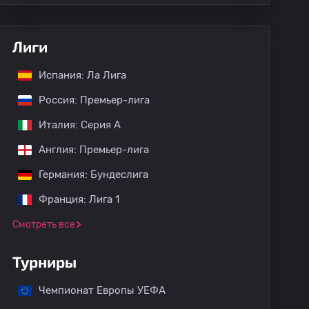
Лиги
Испания: Ла Лига
Россия: Премьер-лига
Италия: Серия А
Англия: Премьер-лига
Германия: Бундеслига
Франция: Лига 1
Смотреть все
Турниры
Чемпионат Европы УЕФА