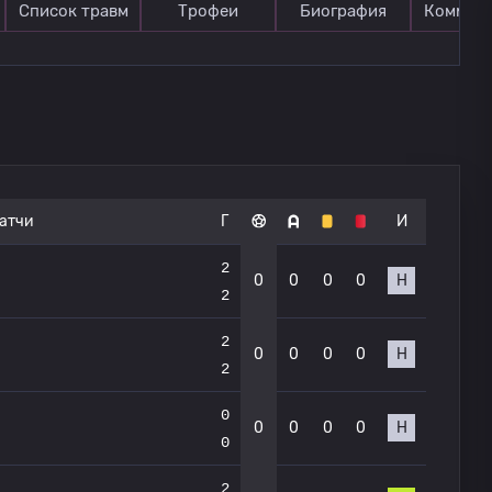
Список травм
Трофеи
Биография
Коммен
атчи
Г
И
2
0
0
0
0
Н
2
2
0
0
0
0
Н
2
0
0
0
0
0
Н
0
2