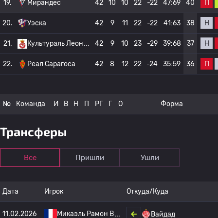
П
19.
Мирандес
42
10
10
22
-22
47:69
40
Н
20.
Уэска
42
9
11
22
-22
41:63
38
Н
21.
Культураль Леон
42
9
10
23
-29
39:68
37
П
22.
Реал Сарагоса
42
8
12
22
-24
35:59
36
№
Команда
И
В
Н
П
РГ
Г
О
Форма
Трансферы
Все
Пришли
Ушли
Дата
Игрок
Откуда/Куда
11.02.2026
Микаэль Рамон В
Вайдад