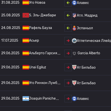
31.08.2025
Уго Новоа
Алавес
25.08.2025
S. Эль-Джебари
Атл. Мадрид
24.08.2025
Рафель Бауза
Эспаньол
17.07.2025
Асьер
Атлетическая Ллей
29.06.2025
Альберто Гарсия
Garcia Alberto
29.06.2025
Unai Egiluz
Ат Бильбао
29.06.2025
Уго Ринкон Лумб
Ат Бильбао
29.06.2025
Joaquin Paniche
Алавес