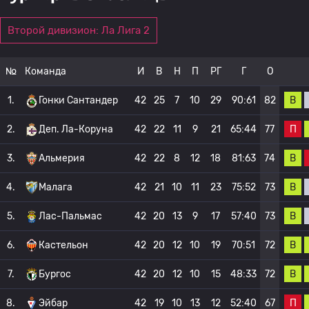
Второй дивизион: Ла Лига 2
№
Команда
И
В
Н
П
РГ
Г
О
В
1.
Гонки Сантандер
42
25
7
10
29
90:61
82
П
2.
Деп. Ла-Коруна
42
22
11
9
21
65:44
77
В
3.
Альмерия
42
22
8
12
18
81:63
74
В
4.
Малага
42
21
10
11
23
75:52
73
В
5.
Лас-Пальмас
42
20
13
9
17
57:40
73
В
6.
Кастельон
42
20
12
10
19
70:51
72
В
7.
Бургос
42
20
12
10
15
48:33
72
П
8.
Эйбар
42
19
10
13
12
52:40
67