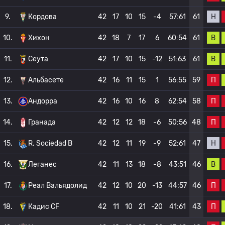
Н
9.
Кордова
42
17
10
15
-4
57:61
61
В
10.
Хихон
42
18
7
17
6
60:54
61
В
11.
Сеута
42
17
10
15
-12
51:63
61
П
12.
Альбасете
42
16
11
15
1
56:55
59
П
13.
Андорра
42
16
10
16
8
62:54
58
П
14.
Гранада
42
12
12
18
-6
50:56
48
Н
15.
R. Sociedad B
42
12
11
19
-9
52:61
47
В
16.
Леганес
42
11
13
18
-8
43:51
46
П
17.
Реал Вальядолид
42
12
10
20
-13
44:57
46
П
18.
Кадис CF
42
11
10
21
-20
41:61
43