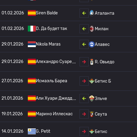
01.02.2026
Siren Balde
Аталанта
01.02.2026
D. Да будет так
Милан
29.01.2026
Nikola Maras
Алавес
29.01.2026
Алехандро Суаре
R. Овьедо
27.01.2026
Исмаэль Бареа
Бетис Б
21.01.2026
Али Хуари Джедд
Эльче
19.01.2026
Марино Иллескас
Сеута
14.01.2026
G. Petit
Бетис