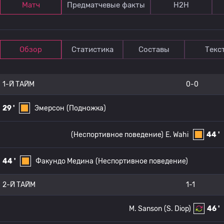
Матч
Предматчевые факты
Н2Н
Обзор
Статистика
Составы
Текс
1-Й ТАЙМ
0-0
29 '
Эмерсон
(Подножка)
(Неспортивное поведение)
E. Wahi
44 '
44 '
Факундо Медина
(Неспортивное поведение)
2-Й ТАЙМ
1-1
M. Sanson
(S. Diop)
46 '