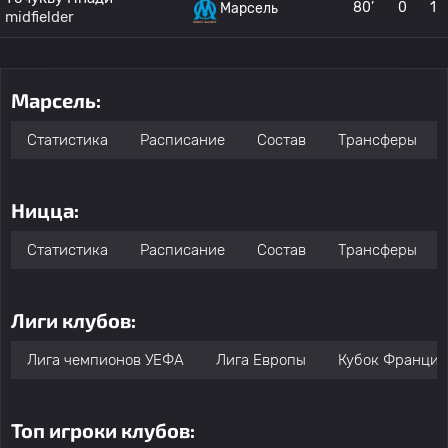
80’
0
1
Марсель
midfielder
Марсель:
Статистика
Расписание
Состав
Трансферы
Ницца:
Статистика
Расписание
Состав
Трансферы
Лиги клубов:
Лига чемпионов УЕФА
Лига Европы
Кубок Франции
Топ игроки клубов: