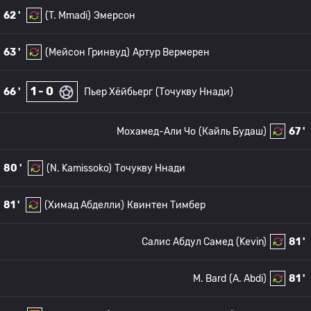
62 '
(T. Mmadi)
Эмерсон
63 '
(Мейсон Гринвуд)
Артур Вермерен
1 - 0
66 '
Пьер Хёйбьерг
(Точукву Ннади)
Мохамед-Али Чо
(Кайль Будаш)
67 '
80 '
(N. Kamissoko)
Точукву Ннади
81 '
(Химад Абделли)
Квинтен Тимбер
Салис Абдул Самед
(Kevin)
81 '
M. Bard
(A. Abdi)
81 '